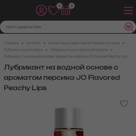
0
0
Главная
Каталог
Косметика и средства интимной гигиены
Лубриканты для секса
Лубриканты для орального секса
Лубрикант на водной основе с ароматом персика JO Flavored Peachy Lips
Лубрикант на водной основе с
ароматом персика JO Flavored
Peachy Lips