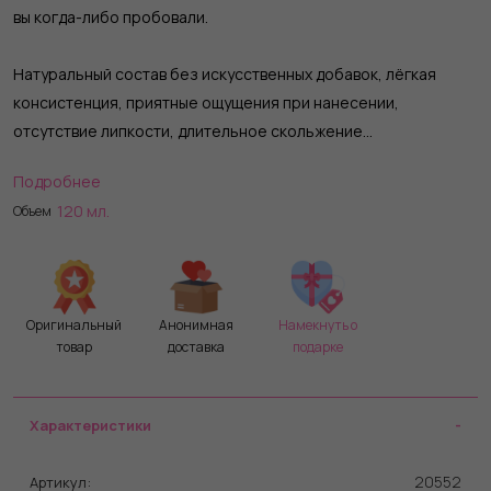
вы когда-либо пробовали.
Натуральный состав без искусственных добавок, лёгкая
консистенция, приятные ощущения при нанесении,
отсутствие липкости, длительное скольжение…
Подробнее
Добавьте к этому будоражащий аромат персика, чтобы
120 мл.
Объем
понять – этот лубрикант совершенен!
Оригинальный
Анонимная
Намекнуть о
товар
доставка
подарке
Характеристики
20552
Артикул: