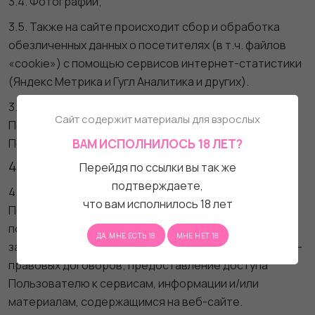
3.4. Фотографии;
3.5. Также на сайте происходит сбор и обработка
обезличенных данных о посетителях (в т.ч. файлов
«cookie») с помощью сервисов интернет-статистики
(Яндекс Метрика и Гугл Аналитика и других).
3.6. Вышеперечисленные данные далее по тексту
Сайт содержит материалы для взрослых
Политики объединены общим понятием
Персональные данные.
ВАМ ИСПОЛНИЛОСЬ 18 ЛЕТ?
4. Цели обработки персональных данных
Перейдя по ссылки вы так же
подтверждаете,
4.1. Цель обработки персональных данных
что вам исполнилось 18 лет
Пользователя — информирование Пользователя
посредством отправки электронных писем, смс;
ДА, МНЕ ЕСТЬ 18
МНЕ НЕТ 18
заключение, исполнение и прекращение гражданско-
правовых договоров; предоставление доступа
Пользователю к сервисам, информации и/или
материалам, содержащимся на веб-сайте.