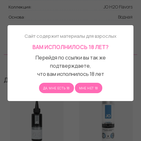
JO H2O Flavors
Коллекция:
Водная
Основа:
Подходит для всех
Совместимость с материалами
игрушек
игрушек:
Сайт содержит материалы для взрослых
Подходит для всех
Совместимость с
ВАМ ИСПОЛНИЛОСЬ 18 ЛЕТ?
презервативов
презервативами:
Перейдя по ссылки вы так же
Отзывы
подтверждаете,
что вам исполнилось 18 лет
Другие товары бренда
ДА, МНЕ ЕСТЬ 18
МНЕ НЕТ 18