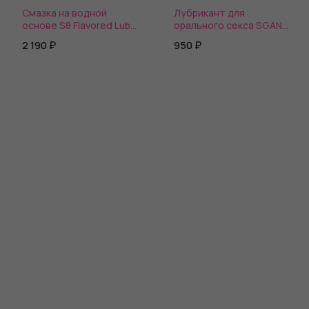
Смазка на водной
Лубрикант для
основе S8 Flavored Lube
орального секса SGAN
со вкусом клубники - 125
со вкусом бабл-гам
2 190 ₽
950 ₽
мл.