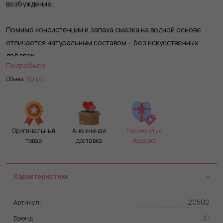
возбуждение.
Помимо консистенции и запаха смазка на водной основе
отличается натуральным составом – без искусственных
добавок.
Подробнее
30 мл.
Объем
Долгое скольжение, лёгкое смывание водой, никакого
ощущения липкости… хотите вишенки?
Оригинальный
Анонимная
Намекнуть о
товар
доставка
подарке
Характеристики
20502
Артикул:
JO
Бренд: