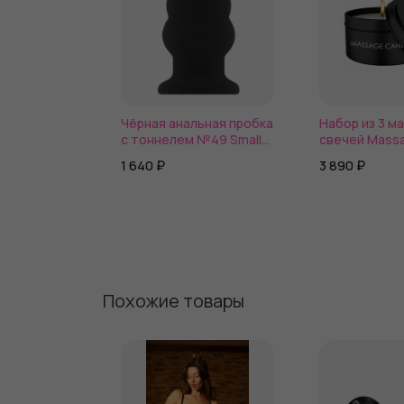
Чёрная анальная пробка
Набор из 3 м
с тоннелем №49 Small
свечей Mass
Hollow Tunnel Butt Plug 3
Set
1 640 ₽
3 890 ₽
Inch - 7,7 см.
Похожие товары