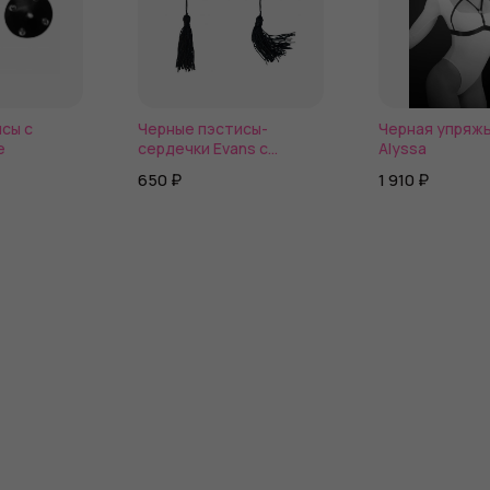
сы с
Черные пэстисы-
Черная упряжь
e
сердечки Evans с
Alyssa
кисточками и стразами
650 ₽
1 910 ₽