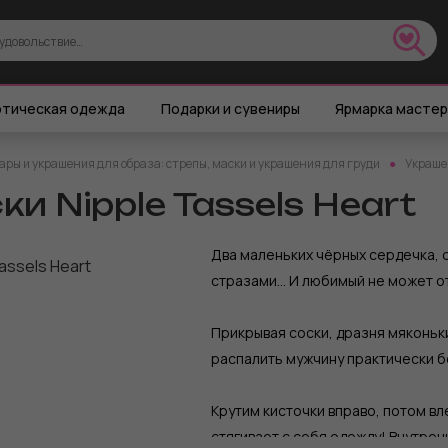
тическая одежда
Подарки и сувениры
Ярмарка масте
ары и украшения для образа: стрепы, маски и украшения для груди
Украшен
и Nipple Tassels Heart
Два маленьких чёрных сердечка, 
стразами… И любимый не может от
Прикрывая соски, дразня мяконьк
распалить мужчину практически б
Крутим кисточки вправо, потом вл
стягивает с себя одежду! Внутрен