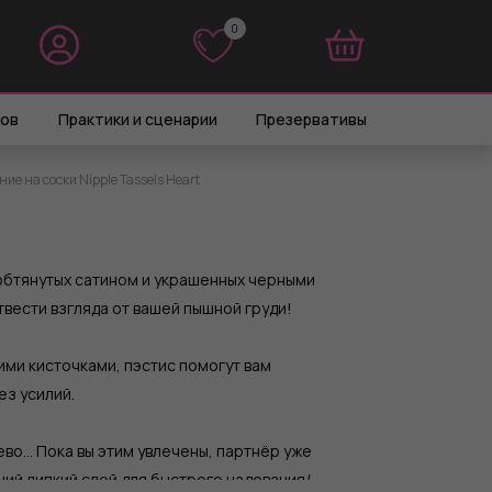
0
0
ров
Практики и сценарии
Презервативы
ие на соски Nipple Tassels Heart
обтянутых сатином и украшенных черными
вести взгляда от вашей пышной груди!
ими кисточками, пэстис помогут вам
ез усилий.
ево… Пока вы этим увлечены, партнёр уже
ний липкий слой для быстрого надевания/