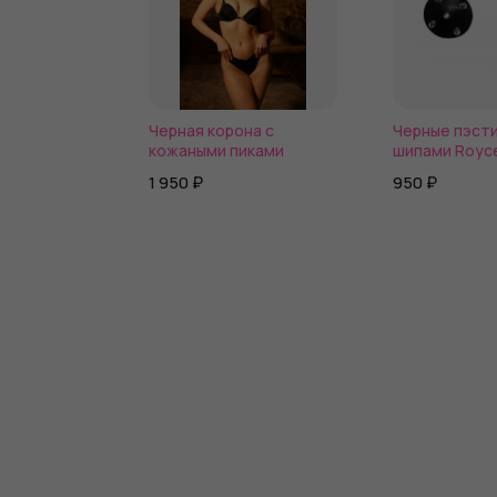
Черная корона с
Черные пэсти
кожаными пиками
шипами Royc
1 950 ₽
950 ₽