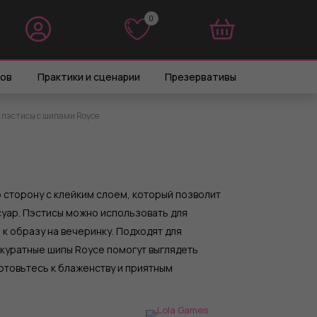
0
0
ров
Практики и сценарии
Презервативы
 пэстисы с шипами Royce
сторону с клейким слоем, который позволит
суар. Пэстисы можно использовать для
 к образу на вечеринку. Подходят для
куратные шипы Royce помогут выглядеть
отовьтесь к блаженству и приятным