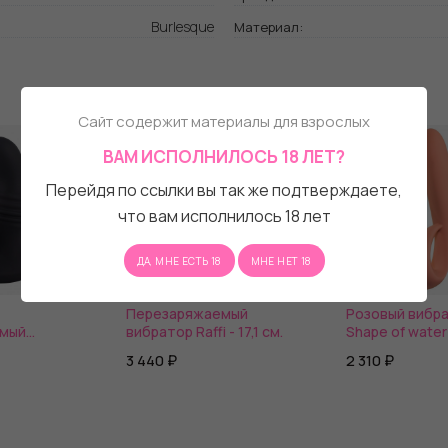
Burlesque
Материал:
Сайт содержит материалы для взрослых
ВАМ ИСПОЛНИЛОСЬ 18 ЛЕТ?
Перейдя по ссылки вы так же подтверждаете,
что вам исполнилось 18 лет
ДА, МНЕ ЕСТЬ 18
МНЕ НЕТ 18
Перезаряжаемый
Розовый вибр
емый
вибратор Raffi - 17,1 см.
Shape of water
простаты
18,5 см.
3 440 ₽
2 310 ₽