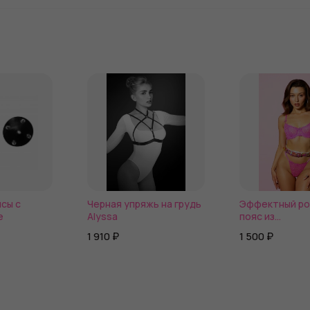
сы с
Черная упряжь на грудь
Эффектный ро
e
Alyssa
пояс из
голографическ
1 910 ₽
1 500 ₽
кожи