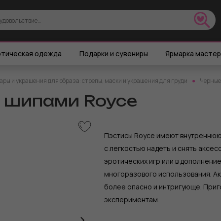
тическая одежда
Подарки и сувениры
Ярмарка масте
ары и украшения для образа: стрепы, маски и украшения для груди
Черные
с шипами Royce
Пэстисы Royce имеют внутреннюю 
c легкостью надеть и снять аксес
эротических игр или в дополнение
многоразового использования. Ак
более опасно и интригующе. Приг
экспериментам.