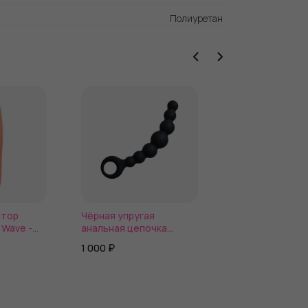
Полиуретан
атор
Чёрная упругая
Черные пэстисы
 Wave -
анальная цепочка
шипами Royce
Flexible Wand - 18 см.
1 000 ₽
950 ₽