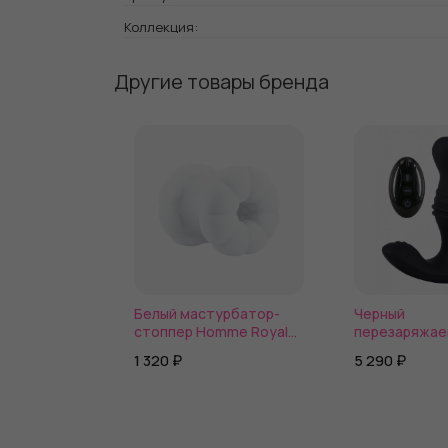
Коллекция:
Другие товары бренда
Белый мастурбатор-
Черный
стоппер Homme Royal
перезаряжа
Henchman
стимулятор 
1 320 ₽
5 290 ₽
Grace - 13 см.