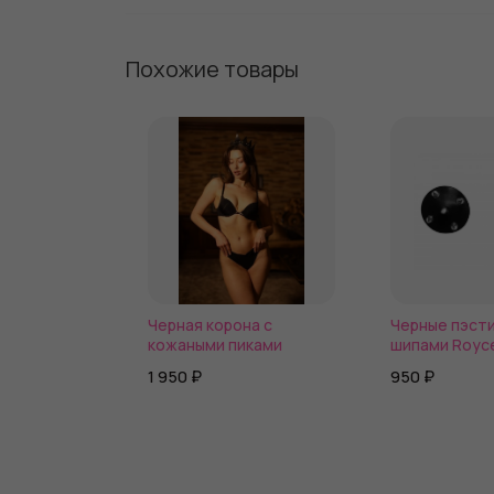
Похожие товары
Черная корона с
Черные пэсти
кожаными пиками
шипами Royc
1 950 ₽
950 ₽