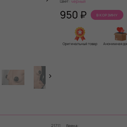
Цвет:
черный
950
₽
В КОРЗИНУ
Оригинальный товар
Анонимная до
21711
Бренд: