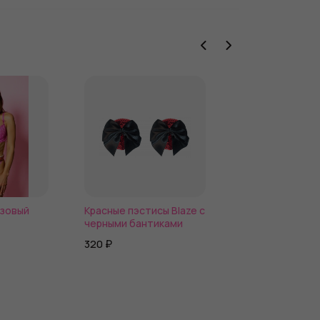
зовый
Красные пэстисы Blaze с
Подвязка с
черными бантиками
металлическим
ой эко-
сердечком
320 ₽
1 710 ₽