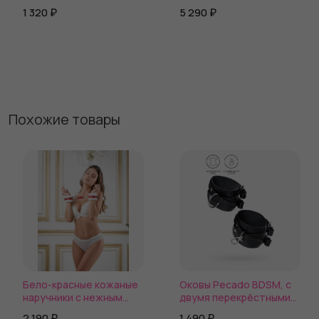
Henchman
стимулятор простаты
1 320 ₽
5 290 ₽
Grace - 13 см.
Похожие товары
Бело-красные кожаные
Оковы Pecado BDSM, с
наручники с нежным
двумя перекрёстными
мехом
ремешками, сцепка-
2 190 ₽
1 490 ₽