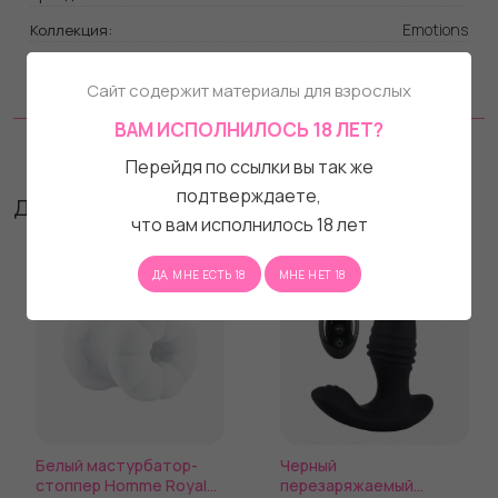
Emotions
Коллекция:
33
Общая длина, см:
Сайт содержит материалы для взрослых
Силикон
Материал:
ВАМ ИСПОЛНИЛОСЬ 18 ЛЕТ?
Отзывы
Перейдя по ссылки вы так же
подтверждаете,
Другие товары бренда
что вам исполнилось 18 лет
ДА, МНЕ ЕСТЬ 18
МНЕ НЕТ 18
Белый мастурбатор-
Черный
стоппер Homme Royal
перезаряжаемый