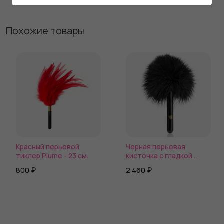
Похожие товары
Красный перьевой
Черная перьевая
тиклер Plume - 23 см.
кисточка с гладкой
ручкой
800 ₽
2 460 ₽