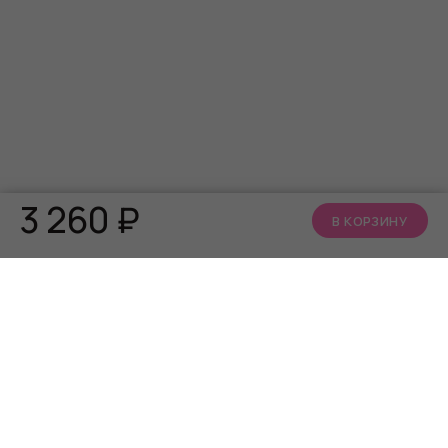
3 260
₽
В КОРЗИНУ
КАТАЛОГ
О НАС
АКЦИИ
Кто мы
БРЕНДЫ
Читать блог
Алфавит близости