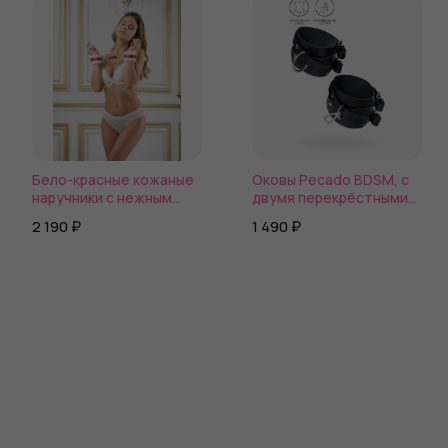
Бело-красные кожаные
Оковы Pecado BDSM, с
наручники с нежным
двумя перекрёстными
мехом
ремешками, сцепка-
2 190 ₽
1 490 ₽
оригинальный карабин,
натуральная кожа