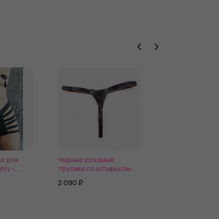
и для
Черные кожаные
Пояс для страп
hly -
трусики со штырьком
насадок с прис
Pipedream Body
2 090 ₽
7 900 ₽
Elite Mini