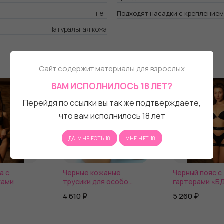
нет
Подходят насадки с креплением
Натуральная кожа
Сайт содержит материалы для взрослых
ВАМ ИСПОЛНИЛОСЬ 18 ЛЕТ?
Перейдя по ссылки вы так же подтверждаете,
что вам исполнилось 18 лет
ДА, МНЕ ЕСТЬ 18
МНЕ НЕТ 18
а с
Черные кожаные
Черный пояс с
ками
трусики для особо
гартерами «Б
крупных насадок
Барби»
4 610 ₽
5 260 ₽