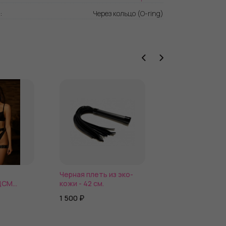
Через кольцо (O-ring)
:
Черная плеть из эко-
Чёрные кожаны
ДСМ
кожи - 42 см.
наручники с кр
строчкой
1 500 ₽
3 650 ₽