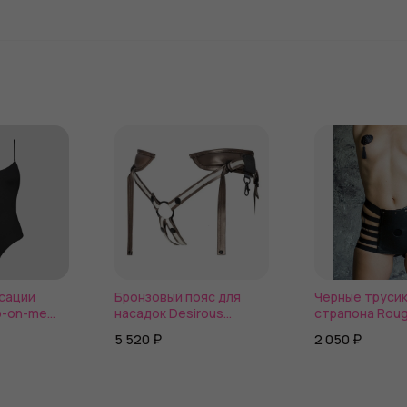
сации
Бронзовый пояс для
Черные трусик
p-on-me
насадок Desirous
страпона Roug
 Signature
Harness
размер S-M
5 520 ₽
2 050 ₽