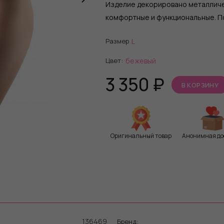
Изделие декорировано металличе
комфортные и функциональные. П
Размер
L
Цвет:
бежевый
3 350
₽
В КОРЗИНУ
Оригинальный товар
Анонимная до
136469
Бренд: