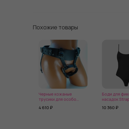
Похожие товары
Черные кожаные
Боди для фик
трусики для особо
насадок Stra
крупных насадок
Harness Body
4 610 ₽
10 360 ₽