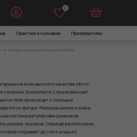
0
0
ров
Практики и сценарии
Презервативы
в
Бежевые трусики для страпона Sophie
атуральной кожи высокого качества. Могут
ля страпона. В комплекте с трусиками идет
ция на теле происходит с помощью
ваются по фигуре. Ремешки мягкие и очень
ьная система регулировки ремешков
ать размер трусиков. Спереди расположена
которая открывает доступ к штырьку.