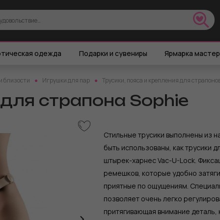
тическая одежда
Подарки и сувениры
Ярмарка масте
и близости
Игрушки для пар
Трусики, пояса и крепления для страпоно
для страпона Sophie
Стильные трусики выполнены из н
быть использованы, как трусики д
штырек-харнес Vac-U-Lock. Фикса
ремешков, которые удобно затяги
приятные по ощущениям. Специал
позволяет очень легко регулиров
притягивающая внимание деталь, 