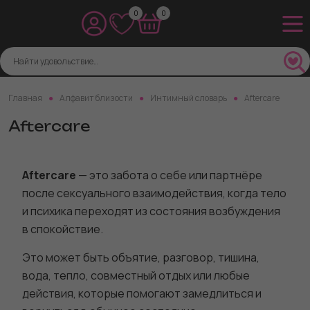
0
0
Главная
Алфавит близости
Интимный словарь
Aftercare
Aftercare
Aftercare
— это забота о себе или партнёре
после сексуального взаимодействия, когда тело
и психика переходят из состояния возбуждения
в спокойствие.
Это может быть объятие, разговор, тишина,
вода, тепло, совместный отдых или любые
действия, которые помогают замедлиться и