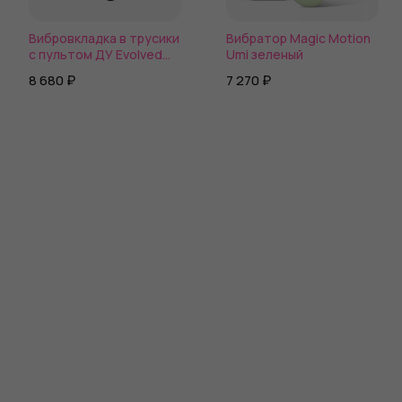
Вибровкладка в трусики
Вибратор Magic Motion
с пультом ДУ Evolved
Umi зеленый
HIDDEN PLEASURE
8 680 ₽
7 270 ₽