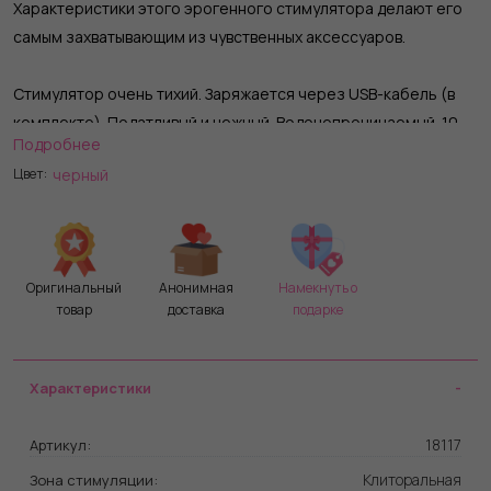
Характеристики этого эрогенного стимулятора делают его
самым захватывающим из чувственных аксессуаров.
Стимулятор очень тихий. Заряжается через USB-кабель (в
комплекте). Податливый и нежный. Водонепроницаемый. 10
Подробнее
режимов вибрации. 1 кнопка управления. Идеальный
черный
Цвет:
аксессуар для активной любовной жизни Ширина - 5 см.
В комплекте: вибронасадка, 2 саше смазки (5 мл.).
Оригинальный
Анонимная
Намекнуть о
товар
доставка
подарке
Характеристики
18117
Артикул:
Клиторальная
Зона стимуляции: