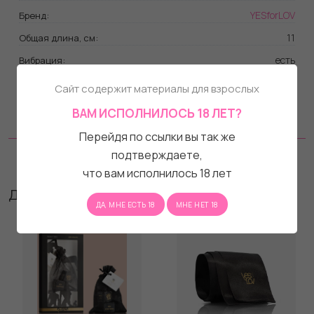
YESforLOV
Бренд:
11
Общая длина, см:
есть
Вибрация:
Аккумулятор
Тип питания:
Сайт содержит материалы для взрослых
На водной основе
Совместимость с лубрикантами:
ВАМ ИСПОЛНИЛОСЬ 18 ЛЕТ?
Силикон
Материал:
Перейдя по ссылки вы так же
подтверждаете,
Отзывы
что вам исполнилось 18 лет
Другие товары бренда
ДА, МНЕ ЕСТЬ 18
МНЕ НЕТ 18