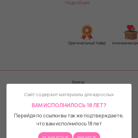
Подробнее
• Для покупки на сайте введи
при оформлении заказа.
• Если сумма заказа больше н
уменьшится на сумму сертифи
• Если ваш заказ меньше номи
Оригинальный товар
Анонимная до
будет сохранена и сгорит.
Бренд:
Сайт содержит материалы для взрослых
ВАМ ИСПОЛНИЛОСЬ 18 ЛЕТ?
Перейдя по ссылки вы так же подтверждаете,
что вам исполнилось 18 лет
ДА, МНЕ ЕСТЬ 18
МНЕ НЕТ 18