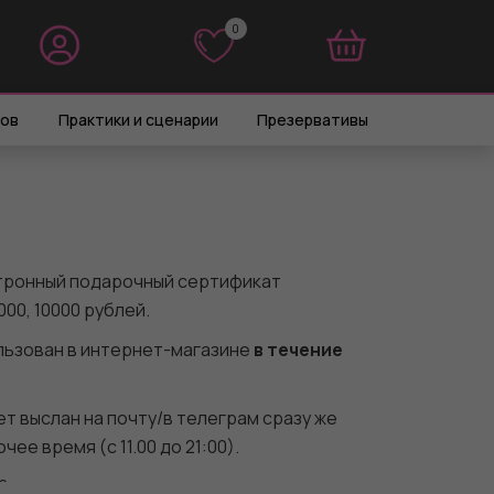
0
0
ров
Практики и сценарии
Презервативы
тронный подарочный сертификат
000, 10000 рублей.
ьзован в интернет-магазине
в течение
т выслан на почту/в телеграм сразу же
ее время (с 11.00 до 21:00).
?