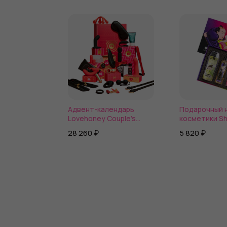
Адвент-календарь
Подарочный 
Lovehoney Couple’s
косметики Sh
Advent Calendar 2025,
kisses
28 260 ₽
5 820 ₽
24 предмета