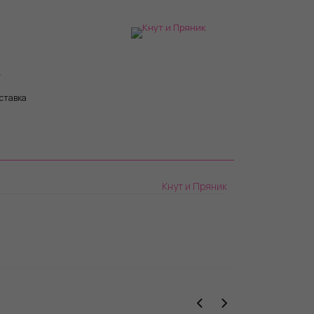
те код сертификата в поле «промокод»
оминала сертификата, стоимость заказа
ката.
нала сертификата, оставшаяся сумма не
ставка
Кнут и Пряник