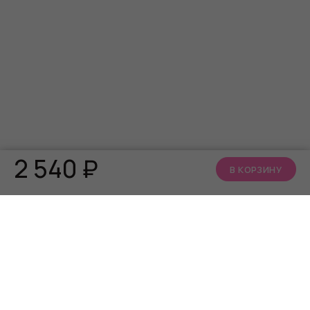
2 540
₽
В КОРЗИНУ
КАТАЛОГ
О НАС
АКЦИИ
Кто мы
БРЕНДЫ
Читать блог
Алфавит близости