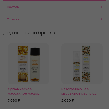
Состав
Отзывы
Другие товары бренда
Органическое
Разогревающее
массажное масло
массажное масло с
Exsens Жожоба с
ароматом пина колада
3 080 ₽
2 080 ₽
кристаллами янтаря,
Gourmet Pina Colada - 50
100 мл
мл.