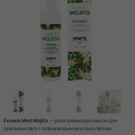
Exsens Mint Mojito
— разогревающее масло для
оральных ласк с освежающим вкусом и лёгким