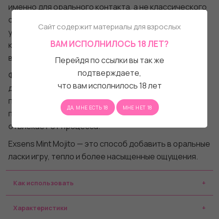
именно для орального контакта, а не классического
скольжения. Это не лубрикант, а средство для
Сайт содержит материалы для взрослых
усиления ощущений, вкуса и телесного отклика,
ВАМ ИСПОЛНИЛОСЬ 18 ЛЕТ?
которое делает процесс более чувственным и
вовлекающим.
Перейдя по ссылки вы так же
подтверждаете,
Формула остаётся лёгкой и комфортной: масло не
что вам исполнилось 18 лет
даёт липкости, не оставляет следов и сохраняет
приятное ощущение на коже. Вкус без горечи
ДА, МНЕ ЕСТЬ 18
МНЕ НЕТ 18
поддерживает естественность контакта и не
отвлекает от процесса.
Exsens Mint Mojito — это способ добавить в оральные
ласки игру, тепло и более насыщенные ощущения.
Как использовать
Характеристики