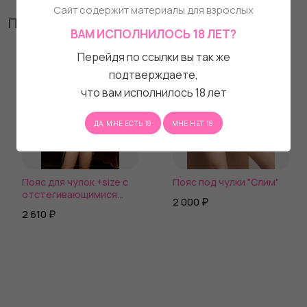
Сайт содержит материалы для взрослых
Похожие товары
ВАМ ИСПОЛНИЛОСЬ 18 ЛЕТ?
Перейдя по ссылки вы так же
подтверждаете,
что вам исполнилось 18 лет
ДА, МНЕ ЕСТЬ 18
МНЕ НЕТ 18
Пояс для чулок +size с
Пояс под чулки "Слим"
отстегивающимися
2 000 ₽
цепочками
2 610 ₽