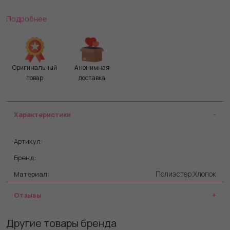
Подробнее
Как остаться в рамках и не наказать хулиганку «по-
взрослому»? В комплекте: юбка, топ с подвязками и
галстуком.
Оригинальный
Анонимная
товар
доставка
Характеристики
Артикул:
Бренд:
Полиэстер;Хлопок
Материал:
Отзывы
Другие товары бренда