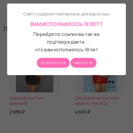
Сайт содержит материалы для взрослых
ВАМ ИСПОЛНИЛОСЬ 18 ЛЕТ?
Похожие товары
Перейдя по ссылки вы так же
подтверждаете,
что вам исполнилось 18 лет
ДА, МНЕ ЕСТЬ 18
МНЕ НЕТ 18
Игровой костюм
Сексуальный костюм
военной
медсестры Eliza
2 850 ₽
4 650 ₽