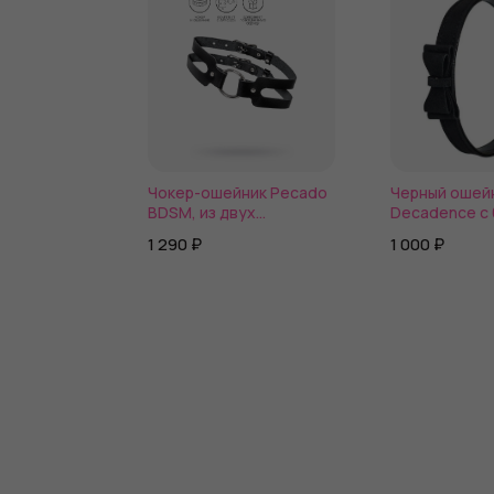
Чокер-ошейник Pecado
Черный ошей
BDSM, из двух
Decadence с
ремешков, натуральная
1 290 ₽
1 000 ₽
кожа, чёрный