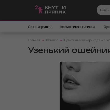
Секс-игрушки
Косметика и гигиена
Эро
Главная
Каталог
Практики и сценарии для иссле
Узенький ошейник