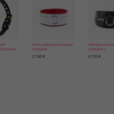
ник
Бело-красный кожаный
Чёрный кожан
 бабочкой
ошейник
ошейник с
полукольцами
2 750 ₽
2 770 ₽
клёпками