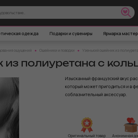
тическая одежда
Подарки и сувениры
Ярмарка масте
дования ощущений
Ошейники и поводки
Узенький ошейник из полиурет
 из полиуретана с коль
Изысканный французский вкус рас
который может пригодиться и в фе
соблазнительный аксессуар.
Оригинальный товар
Анонимная до