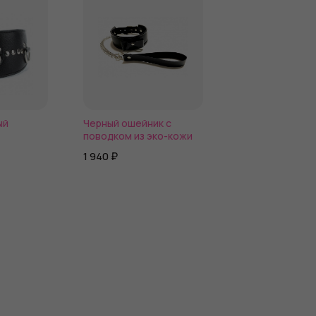
ый
Черный ошейник с
Чёрный ошейник
поводком из эко-кожи
фиксатором для
 и
1 940 ₽
2 020 ₽