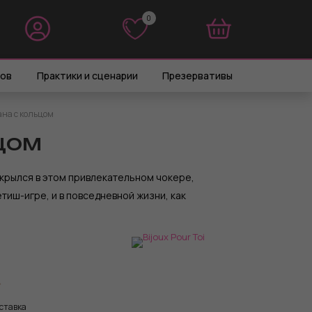
0
0
ров
Практики и сценарии
Презервативы
ана с кольцом
цом
крылся в этом привлекательном чокере,
тиш-игре, и в повседневной жизни, как
ставка