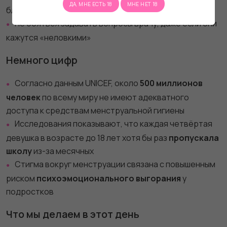
ДА, МНЕ ЕСТЬ 18
МНЕ НЕТ 18
близкими, не умалчивая о боли или тревоге
Не бояться задавать вопросы врачу, даже если они
кажутся «неловкими»
Немного цифр
Согласно данным UNICEF, около
500 миллионов
человек
по всему миру не имеют адекватного
доступа к средствам менструальной гигиены
Исследования показывают, что каждая четвёртая
девушка в возрасте до 18 лет хотя бы раз
пропускала
школу
из-за месячных
Стигма вокруг менструации связана с повышенным
риском
психоэмоционального выгорания
у
подростков
Что мы делаем в этот день