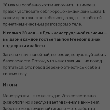
28 мая мы особенно хотим напомнить: ты имеешь
право чувствовать себя хорошо каждый день цикла. В
нашем пространстве тебе всегда рады — с заботой,
принятием и честным разговором о теле.
И только 28 мая — в День менструальной гигиены —
мы дарим каждой гостье тампон Freedom в знак
поддержки и заботы.
Загляни к нам: попей чай, поговори, почувствуй себя в
безопасности. Потому что менструация — не повод
прятаться. Это повод бережно отнестись к себе и
своему телу.
Итоги
Менструация — это не стыдно. Это естественно,
физиологично и заслуживает уважения и внимания.
Забота о менструальной гигиене — это забота о