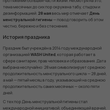
протяжении большей части жизни. Несмотря на это,
тема месячных до сих пор окружена табу, стыдом и
дезинформацией.
28 мая
весь мир отмечает
День
менструальной гигиены
— повод говорить об этом
честно, бережно и без стеснения.
История праздника
Праздник был учреждён в 2014 году международной
организацией
WASH United
, которая работает в
сфере санитарии, прав человека и образования. Дата
выбрана неслучайно: 28 мая символизирует среднюю
продолжительность менструального цикла — 28 дней,
а май — пятый месяц в году, указывающий на среднюю
продолжительность самих месячных — около пяти
дней.
С тех пор День менструальной гигиены стал
международной инициативой, объединяющей врачей,