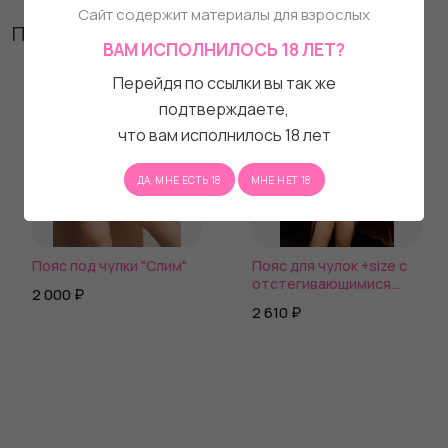
Сайт содержит материалы для взрослых
Похожие товары
ВАМ ИСПОЛНИЛОСЬ 18 ЛЕТ?
Перейдя по ссылки вы так же
подтверждаете,
что вам исполнилось 18 лет
ДА, МНЕ ЕСТЬ 18
МНЕ НЕТ 18
Пояс под чулки "Слим"
Пояс для чулок +size с
отстегивающимися
2 000 ₽
цепочками
2 610 ₽