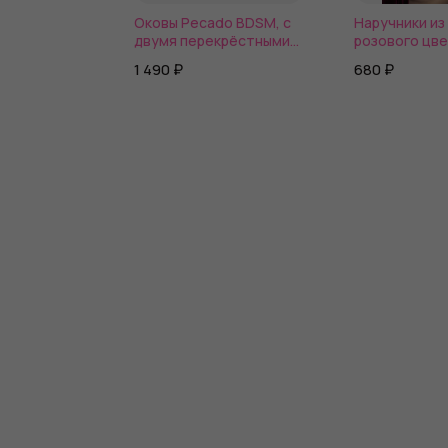
Оковы Pecado BDSM, с
Наручники из
двумя перекрёстными
розового цв
ремешками, сцепка-
1 490 ₽
680 ₽
оригинальный карабин,
натуральная кожа