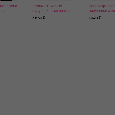
 неопрена
Чёрные кожаные
Черно-красны
ета
наручники с крупной
наручники с б
строчкой
из эко-кожи
3 650 ₽
1 340 ₽