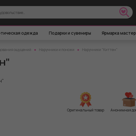
тическая одежда
Подарки и сувениры
Ярмарка масте
дования ощущений
Наручники и поножи
Наручники "Киттен"
н"
Оригинальный товар
Анонимная до