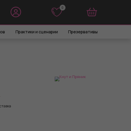
0
0
ров
Практики и сценарии
Презервативы
ставка