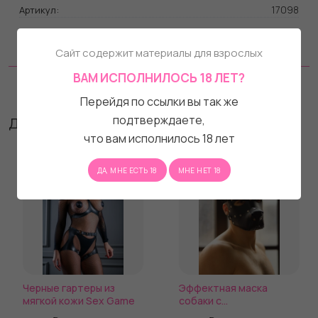
17098
Артикул:
BDSM Арсенал
Бренд:
Сайт содержит материалы для взрослых
Натуральная кожа
Материал:
ВАМ ИСПОЛНИЛОСЬ 18 ЛЕТ?
Отзывы
Перейдя по ссылки вы так же
подтверждаете,
Другие товары бренда
что вам исполнилось 18 лет
ДА, МНЕ ЕСТЬ 18
МНЕ НЕТ 18
Черные гартеры из
Эффектная маска
мягкой кожи Sex Game
собаки с
металлическими