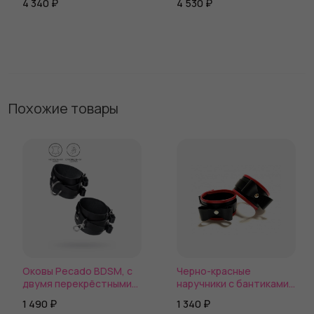
4 340 ₽
4 530 ₽
заклепками
Похожие товары
Оковы Pecado BDSM, с
Черно-красные
двумя перекрёстными
наручники с бантиками
ремешками, сцепка-
из эко-кожи
1 490 ₽
1 340 ₽
оригинальный карабин,