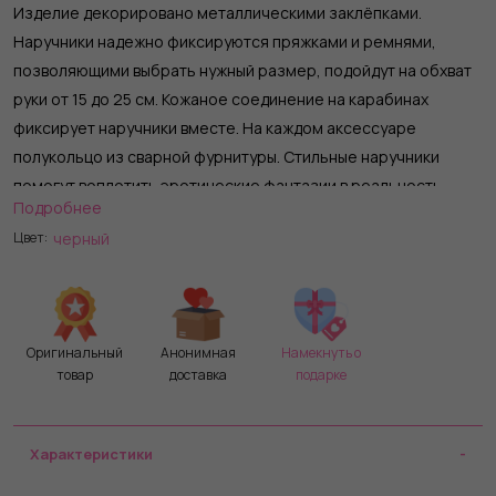
Изделие декорировано металлическими заклёпками.
Наручники надежно фиксируются пряжками и ремнями,
позволяющими выбрать нужный размер, подойдут на обхват
руки от 15 до 25 см. Кожаное соединение на карабинах
фиксирует наручники вместе. На каждом аксессуаре
полукольцо из сварной фурнитуры. Стильные наручники
помогут воплотить эротические фантазии в реальность.
Подробнее
Ширина - 6 см.
черный
Цвет:
Длина соединения - 14 см.
Оригинальный
Анонимная
Намекнуть о
товар
доставка
подарке
Характеристики