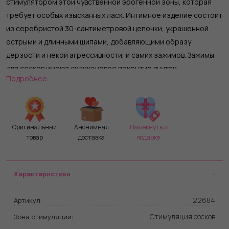
стимулятором этой чувственной эрогенной зоны, которая
требует особых изысканных ласк. Интимное изделие состоит
из серебристой 30-сантиметровой цепочки, украшенной
острыми и длинными шипами, добавляющими образу
дерзости и некой агрессивности, и самих зажимов. Зажимы
для сосков имеют силиконовое покрытие внутри,
Подробнее
исключающее травмы и трещины этой нежной зоны, и
регулятор интенсивности зажатия, ведь чувствительность у
всех разная. Пикантные эксперименты в постели, ощущение
сладкой боли, перерастающее в интенсивное удовольствие,
Оригинальный
Анонимная
Намекнуть о
обеспечит это интимное изделие.
товар
доставка
подарке
Характеристики
22684
Артикул:
Стимуляция сосков
Зона стимуляции: