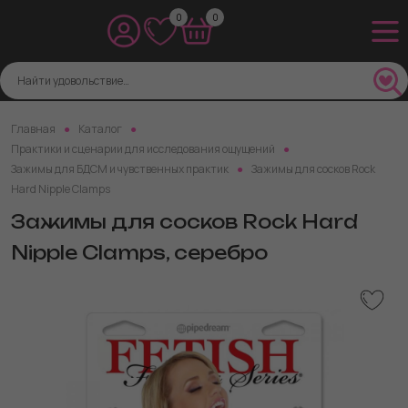
0
0
Главная
Каталог
Практики и сценарии для исследования ощущений
Зажимы для БДСМ и чувственных практик
Зажимы для сосков Rock
Hard Nipple Clamps
Зажимы для сосков Rock Hard
Nipple Clamps, серебро