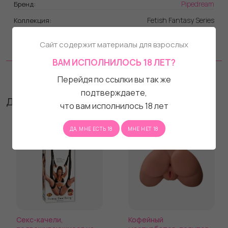
Pipedream
Бренд:
Fetish Fantasy Series
Коллекция:
нет
Вибрация:
Сайт содержит материалы для взрослых
Металл
Материал:
ВАМ ИСПОЛНИЛОСЬ 18 ЛЕТ?
Отзывы
Перейдя по ссылки вы так же
подтверждаете,
Другие товары бренда
что вам исполнилось 18 лет
ДА, МНЕ ЕСТЬ 18
МНЕ НЕТ 18
Секс-качели,
Кофейный