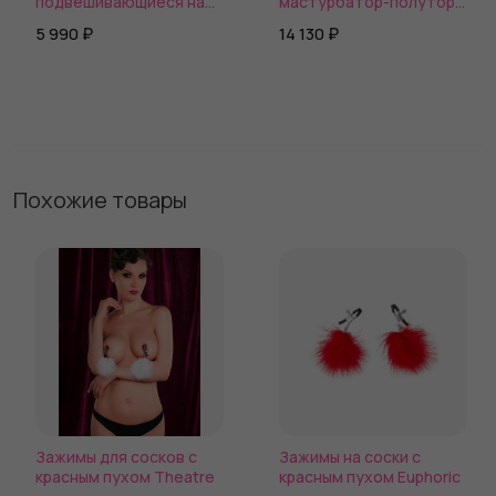
подвешивающиеся на
мастурбатор-полуторс
дверь
Perfect Ass Masturbator
5 990 ₽
14 130 ₽
Похожие товары
Зажимы для сосков с
Зажимы на соски с
красным пухом Theatre
красным пухом Euphoric