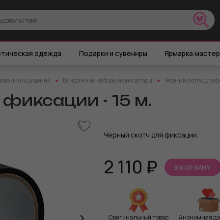
тическая одежда
Подарки и сувениры
Ярмарка масте
дования ощущений
Бондажные наборы и фиксаторы
Черный скотч для фи
фиксации - 15 м.
Черный скотч для фиксации.
2 110
₽
В КОРЗИНУ
Оригинальный товар
Анонимная до