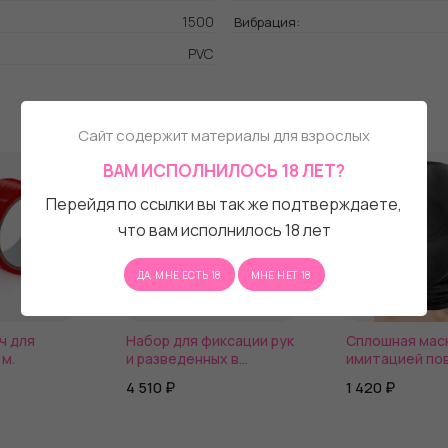
1500
Вибрация:
PVC
Сайт содержит материалы для взрослых
ВАМ ИСПОЛНИЛОСЬ 18 ЛЕТ?
Перейдя по ссылки вы так же подтверждаете,
что вам исполнилось 18 лет
ДА, МНЕ ЕСТЬ 18
МНЕ НЕТ 18
ч для
Набор для фиксации рук
Сплошная мас
 м.
и разведенных в
имитацией пов
стороны ног
глаз
4 510 ₽
1 420 ₽