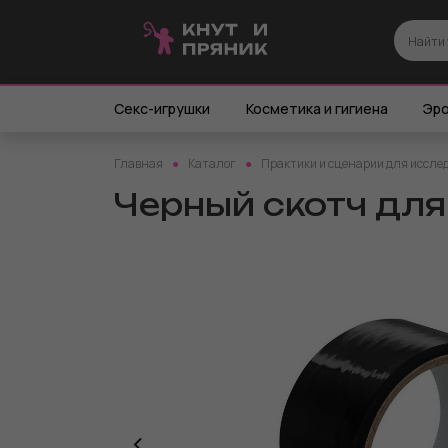
Секс-игрушки
Косметика и гигиена
Эро
Главная
Каталог
Практики и сценарии для иссле
Черный скотч для 