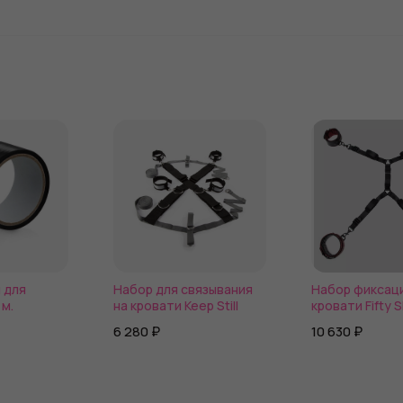
 для
Набор для связывания
Набор фиксаци
 м.
на кровати Keep Still
кровати Fifty 
Grey Sweet Ant
6 280 ₽
10 630 ₽