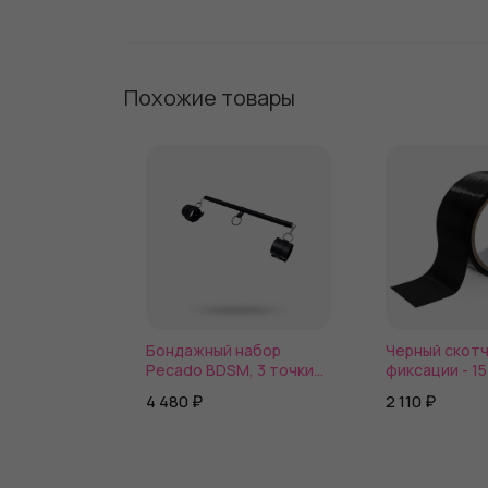
Похожие товары
Бондажный набор
Черный скотч
Pecado BDSM, 3 точки
фиксации - 15
фиксации, распорка,
4 480 ₽
2 110 ₽
оковы, натуральная
кожа, черный