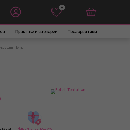
0
0
ров
Практики и сценарии
Презервативы
ксации - 15 м.
ставка
Намекнуть о подарке