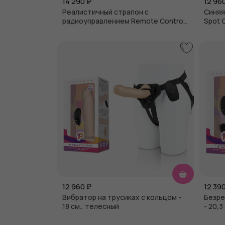
14 290
₽
12 96
Реалистичный страпон с
Синяя
радиоуправлением Remote Control
Spot 
Realistic - 21 см., телесный с черным
20 см
12 960
₽
12 39
Вибратор на трусиках с кольцом -
Безре
18 см., телесный
- 20,3