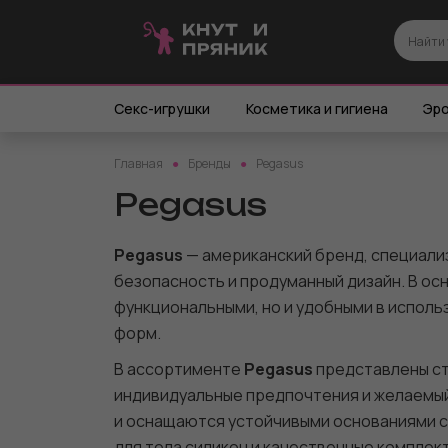
Секс-игрушки
Косметика и гигиена
Эро
Главная
Бренды
Pegasus
Pegasus
Pegasus
— американский бренд, специализ
безопасность и продуманный дизайн. В ос
функциональными, но и удобными в исполь
форм.
В ассортименте
Pegasus
представлены ст
индивидуальные предпочтения и желаемый
и оснащаются устойчивыми основаниями с
для тела силикон и качественные компле