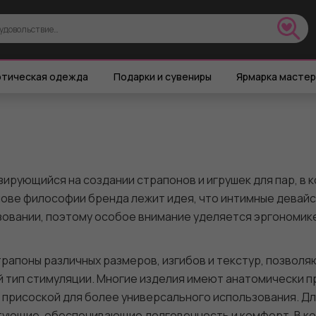
тическая одежда
Подарки и сувениры
Ярмарка масте
ирующийся на создании страпонов и игрушек для пар, в
нове философии бренда лежит идея, что интимные девайс
зовании, поэтому особое внимание уделяется эргономик
рапоны различных размеров, изгибов и текстур, позвол
 тип стимуляции. Многие изделия имеют анатомически 
 присоской для более универсального использования. Д
ктующие, обеспечивающие долговечность и комфорт. В к