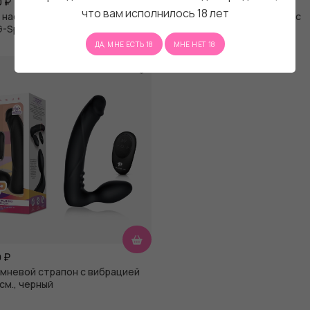
0
₽
12 960
₽
что вам исполнилось 18 лет
 насадка Remote Control P-
Вибронасадка на трусиках с
G-Spot с черными трусиками -
пультом ДУ Pegasus Ripple
ДА, МНЕ ЕСТЬ 18
МНЕ НЕТ 18
0
₽
мневой страпон с вибрацией
 см., черный