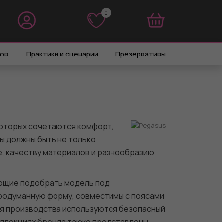
0
0
ров
Практики и сценарии
Презервативы
 которых сочетаются комфорт,
ы должны быть не только
е, качеству материалов и разнообразию
яющие подобрать модель под
продуманную форму, совместимы с поясами
ля производства используются безопасный
оллекциях бренда также представлены