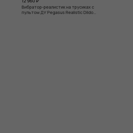
12 960
₽
Вибратор-реалистик на трусиках с
пультом ДУ Pegasus Realistic Dildo
6.5"