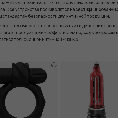
й — как для новичков, так и для опытных пользователей,
са. Все устройства производятся на сертифицированных
 стандартам безопасности для интимной продукции.
mate
за возможность использовать их в душе или в ванне,
длагает продуманный и эффективный подход к вопросам
ждаться полноценной интимной жизнью.