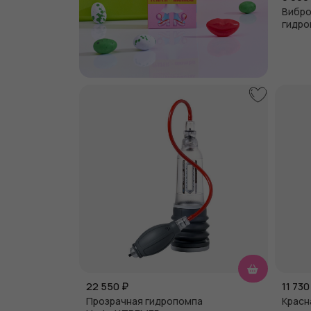
Вибро
гидро
22 550
₽
11 730
Прозрачная гидропомпа
Красн