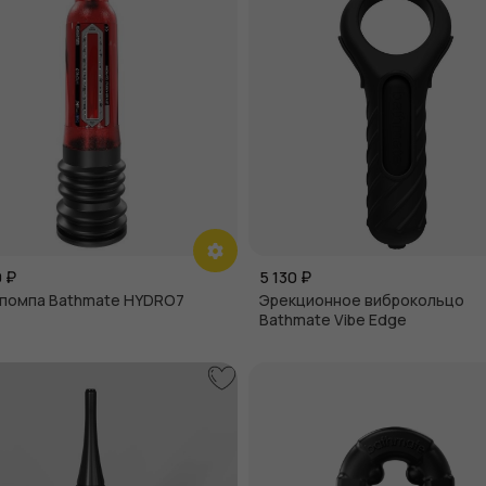
0
₽
5 130
₽
помпа Bathmate HYDRO7
Эрекционное виброкольцо
Bathmate Vibe Edge