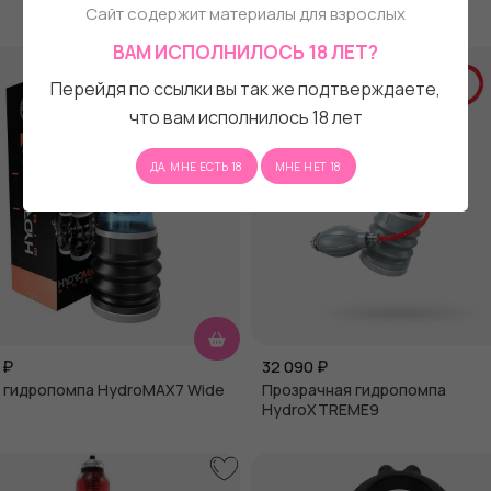
HydroXTREME3
Сайт содержит материалы для взрослых
ВАМ ИСПОЛНИЛОСЬ 18 ЛЕТ?
Перейдя по ссылки вы так же подтверждаете,
что вам исполнилось 18 лет
ДА, МНЕ ЕСТЬ 18
МНЕ НЕТ 18
₽
32 090
₽
 гидропомпа HydroMAX7 Wide
Прозрачная гидропомпа
HydroXTREME9