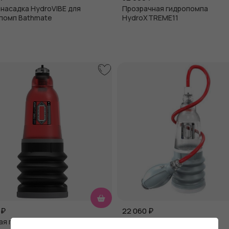
насадка HydroVIBE для
Прозрачная гидропомпа
помп Bathmate
HydroXTREME11
₽
22 060
₽
ая гидропомпа HydroMAX3
Прозрачная гидропомпа