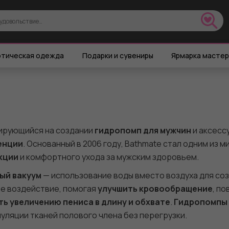
тическая одежда
Подарки и сувениры
Ярмарка масте
зирующийся на создании
гидропомп для мужчин
и аксесс
енции
. Основанный в 2006 году, Bathmate стал одним из 
кции
и комфортного ухода за мужским здоровьем.
ый вакуум
— использование воды вместо воздуха для соз
е воздействие, помогая
улучшить кровообращение
, п
ь увеличению пениса в длину и обхвате
.
Гидропомпы
ляции тканей полового члена без перегрузки.