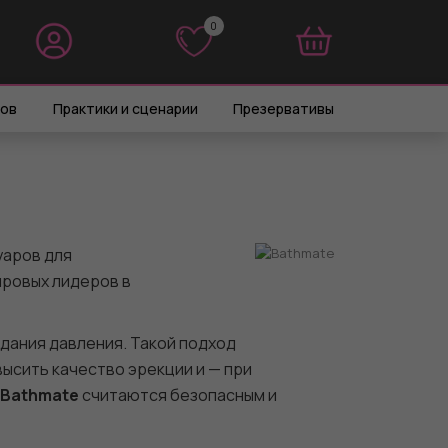
0
0
ров
Практики и сценарии
Презервативы
уаров для
мировых лидеров в
дания давления. Такой подход
овысить качество эрекции и — при
 Bathmate
считаются безопасным и