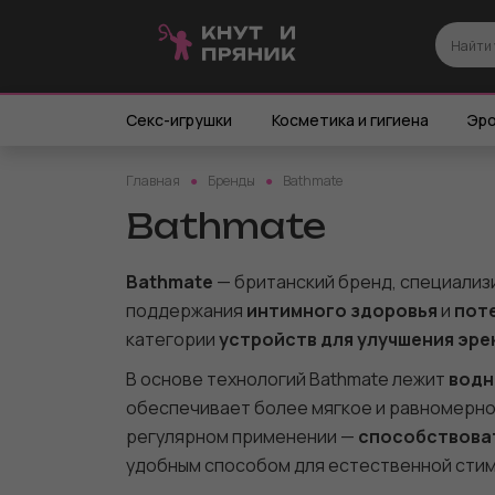
Секс-игрушки
Косметика и гигиена
Эро
Главная
Бренды
Bathmate
Bathmate
Bathmate
— британский бренд, специали
поддержания
интимного здоровья
и
пот
категории
устройств для улучшения эре
В основе технологий Bathmate лежит
водн
обеспечивает более мягкое и равномерно
регулярном применении —
способствоват
удобным способом для естественной стиму