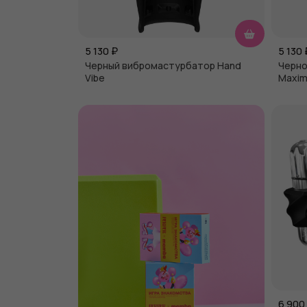
5 130
₽
5 130
Черный вибромастурбатор Hand
Черно
Vibe
Maxim
6 900