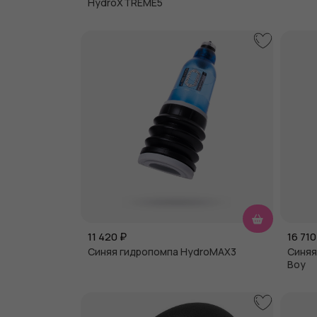
HydroXTREME5
11 420
₽
16 710
Синяя гидропомпа HydroMAX3
Синяя
Boy