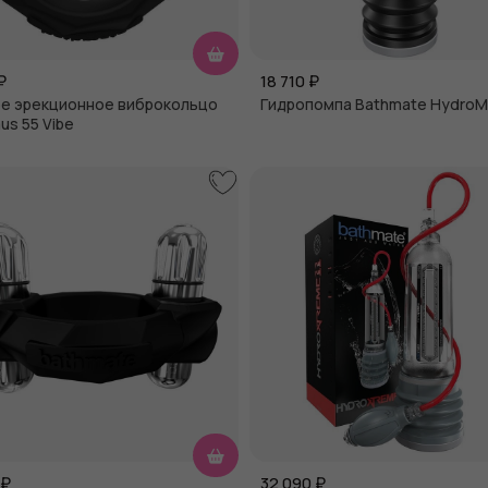
₽
18 710
₽
е эрекционное виброкольцо
Гидропомпа Bathmate Hydro
us 55 Vibe
₽
32 090
₽