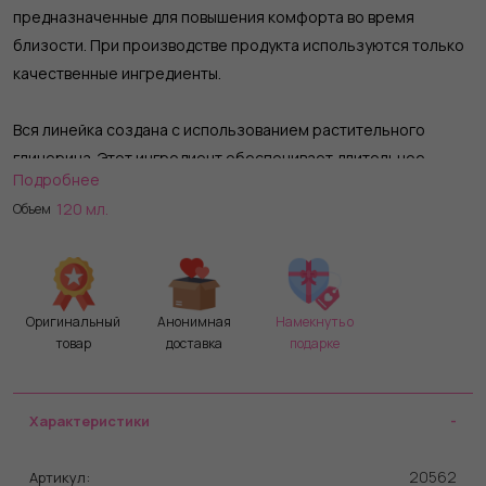
предназначенные для повышения комфорта во время
близости. При производстве продукта используются только
качественные ингредиенты.
Вся линейка создана с использованием растительного
глицерина. Этот ингредиент обеспечивает длительное
Подробнее
скольжение и комфортное использование. Каждый аромат
120 мл.
Объем
создается без сахара, парабенов и пропиленгликоля. JO
Gelato Salted Caramel подойдет смелым любителям
необычного, ведь сочетание соли и карамели поистине
великолепно.
Оригинальный
Анонимная
Намекнуть о
товар
доставка
подарке
Характеристики
20562
Артикул: