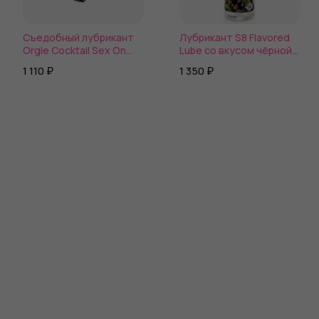
Съедобный лубрикант
Лубрикант S8 Flavored
Orgie Cocktail Sex On
Lube со вкусом чёрной
The Beach
смородины - 50 мл.
1 110 ₽
1 350 ₽