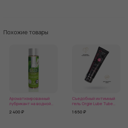
Похожие товары
Ароматизированный
Съедобный интимный
лубрикант на водной
гель Orgie Lube Tube
основе JO Flavored
Cotton Candy, 100 мл
2 400 ₽
1 650 ₽
Green Apple H2O - 120
мл.