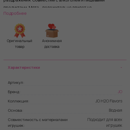
продуктами. Мята - положительно влияет на
Подробнее
потенцию,освежает, придаёт силы, пробуждает женскую
чувствительность. Не бывает женщин без эрогенных зон,
бывает мало мяты! JO рекомендуется во всем мире врачами
и фармацевтами. Совместим с любыми презервативами и
Оригинальный
Анонимная
сексуальными игрушками.
товар
доставка
Характеристики
Артикул:
JO
Бренд:
JO H2O Flavors
Коллекция:
Водная
Основа:
Подходит для всех
Совместимость с материалами
игрушек
игрушек: