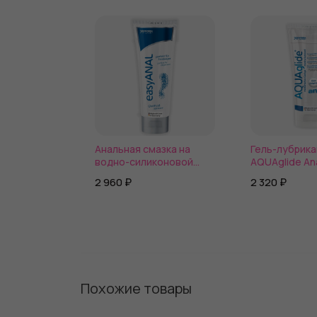
Анальная смазка на
Гель-лубрик
водно-силиконовой
AQUAglide Ana
основе EasyANAL - 80
водной основе
2 960 ₽
2 320 ₽
мл.
Похожие товары