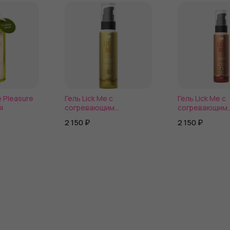
e Pleasure
Гель Lick Me с
Гель Lick Me с
я
согревающим
согревающим
эффектом и ароматом
эффектом и а
2 150 ₽
2 150 ₽
мёда - 50 мл.
персика - 50 м