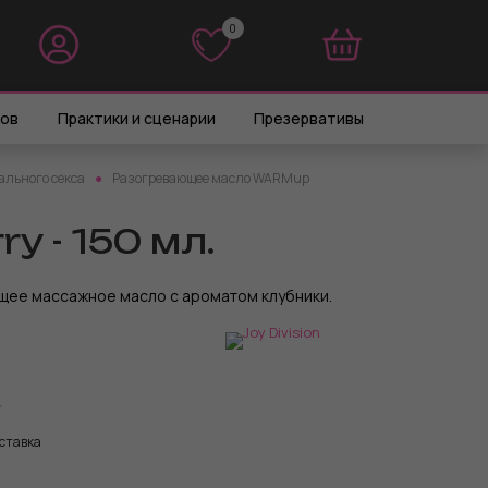
0
0
ров
Практики и сценарии
Презервативы
ального секса
Разогревающее масло WARMup
 - 150 мл.
ее массажное масло с ароматом клубники.
ставка