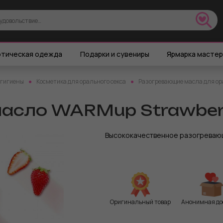
тическая одежда
Подарки и сувениры
Ярмарка масте
 гигиены
Косметика для орального секса
Разогревающие масла для ор
сло WARMup Strawberry
Высококачественное разогревающ
Оригинальный товар
Анонимная до