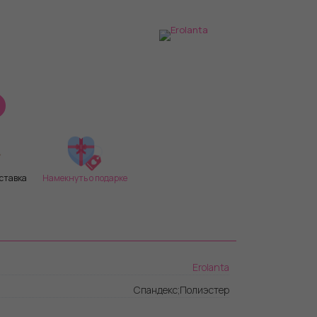
ставка
Намекнуть о подарке
Erolanta
Спандекс;Полиэстер