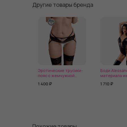
Другие товары бренда
Эротические трусики-
Боди Alessan
пояс с жемчужной
материала we
нитью Wendy
1 400 ₽
1 710 ₽
Похожие товары