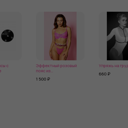
сы с
Эффектный розовый
Упряжь на гру
e
пояс из
660 ₽
голографической эко-
1 500 ₽
кожи