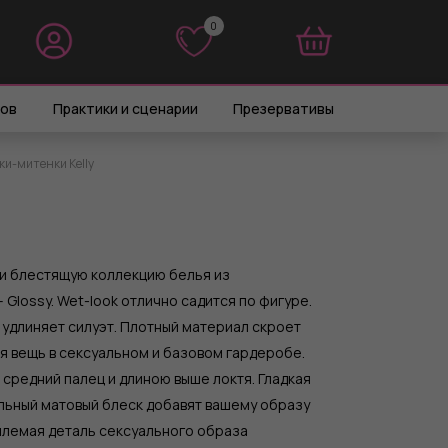
0
0
ров
Практики и сценарии
Презервативы
ки-митенки Kelly
и блестящую коллекцию белья из
 Glossy. Wet-look отлично садится по фигуре.
 удлиняет силуэт. Плотный материал скроет
я вещь в сексуальном и базовом гардеробе.
средний палец и длиною выше локтя. Гладкая
льный матовый блеск добавят вашему образу
млемая деталь сексуального образа