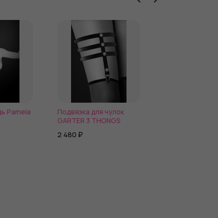
дь Pamela
Подвязка для чулок
Красные пэстис
GARTER 3 THONGS
черными банти
2 480 ₽
320 ₽