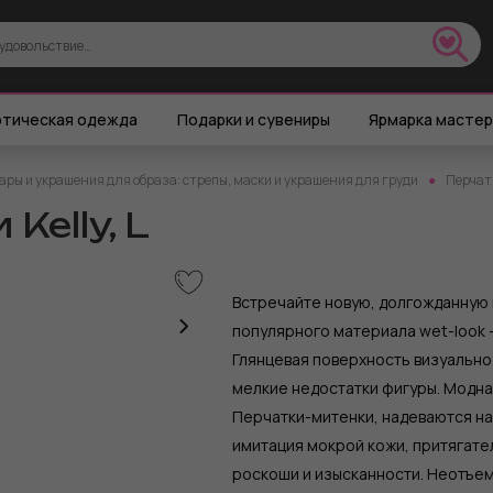
тическая одежда
Подарки и сувениры
Ярмарка масте
ары и украшения для образа: стрепы, маски и украшения для груди
Перчат
Kelly, L
Встречайте новую, долгожданную 
популярного материала wet-look –
Глянцевая поверхность визуально
мелкие недостатки фигуры. Модна
Перчатки-митенки, надеваются на 
имитация мокрой кожи, притягате
роскоши и изысканности. Неотъе