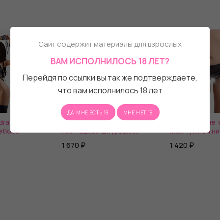
Сайт содержит материалы для взрослых
ВАМ ИСПОЛНИЛОСЬ 18 ЛЕТ?
Перейдя по ссылки вы так же подтверждаете,
что вам исполнилось 18 лет
ДА, МНЕ ЕСТЬ 18
МНЕ НЕТ 18
dra из
Эротические трусики с
Эротические т
tlook
имитацией шнуровки
жемчужной ни
Cheryl
1 670 ₽
1 420 ₽