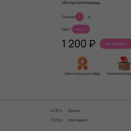
обольстительницы.
Размер
L
XL
Цвет:
черный
1 200
₽
В КОРЗИНУ
Оригинальный товар
Анонимная до
48364
Бренд:
Glossy
Материал: