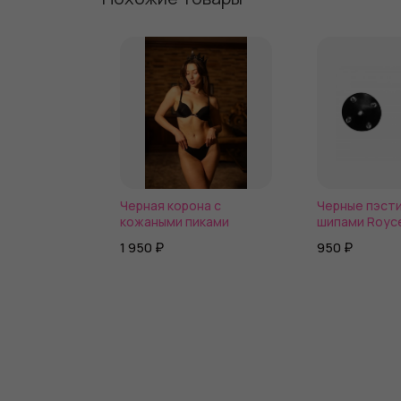
Черная корона с
Черные пэсти
кожаными пиками
шипами Royc
1 950 ₽
950 ₽