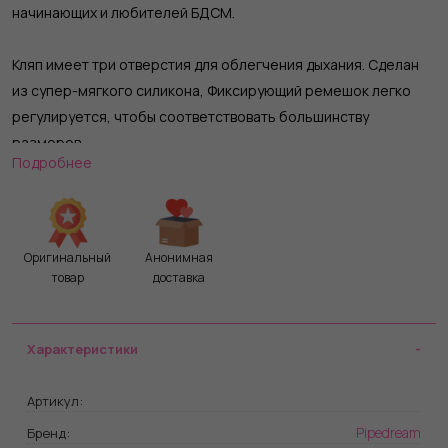
начинающих и любителей БДСМ.
Кляп имеет три отверстия для облегчения дыхания. Сделан
из супер-мягкого силикона, Фиксирующий ремешок легко
регулируется, чтобы соответствовать большинству
размеров.
Подробнее
Лучший из всех, кляпов не имеет запаха и вкуса, гигиеничен
благодаря ультра-силикону медицинского класса Диаметр
шара - 3,8 см.
Оригинальный
Анонимная
товар
доставка
Характеристики
Артикул:
Pipedream
Бренд: