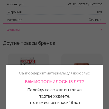
Fetish Fantasy Extreme
Коллекция:
нет
Вибрация:
Силикон
Материал:
Отзывы
Другие товары бренда
Сайт содержит материалы для взрослых
ВАМ ИСПОЛНИЛОСЬ 18 ЛЕТ?
Перейдя по ссылки вы так же
подтверждаете,
Секс-качели,
Кофейный
что вам исполнилось 18 лет
подвешивающиеся на
мастурбатор-полуторс
дверь
Perfect Ass Masturbator