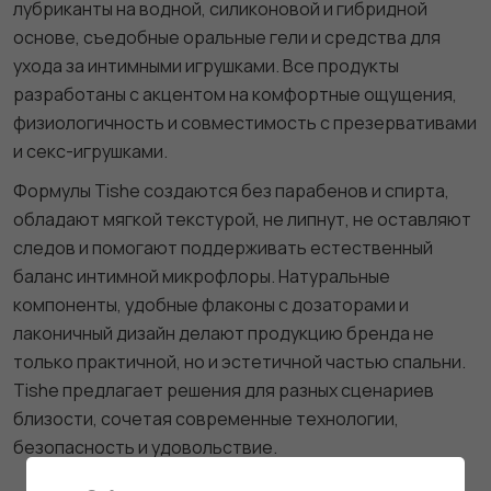
лубриканты на водной, силиконовой и гибридной
основе, съедобные оральные гели и средства для
ухода за интимными игрушками. Все продукты
разработаны с акцентом на комфортные ощущения,
физиологичность и совместимость с презервативами
и секс-игрушками.
Формулы Tishe создаются без парабенов и спирта,
обладают мягкой текстурой, не липнут, не оставляют
следов и помогают поддерживать естественный
баланс интимной микрофлоры. Натуральные
компоненты, удобные флаконы с дозаторами и
лаконичный дизайн делают продукцию бренда не
только практичной, но и эстетичной частью спальни.
Tishe предлагает решения для разных сценариев
близости, сочетая современные технологии,
безопасность и удовольствие.