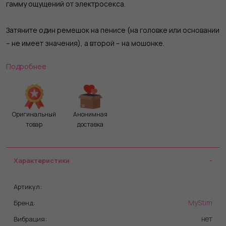
гамму ощущений от электросекса.
Затяните один ремешок на пенисе (на головке или основании
– не имеет значения), а второй – на мошонке.
Подробнее
Одновременная стимуляция электрическим током позволит
вам насладиться экстра напряжённостью своего боевого
орудия. Длина общая - 18 см.
Ширина - 1 см.
Оригинальный
Анонимная
Полюса - 2 (биполярный).
товар
доставка
Материал - электропроводящее текстильное волокно.
Характеристики
Артикул:
MyStim
Бренд:
нет
Вибрация: