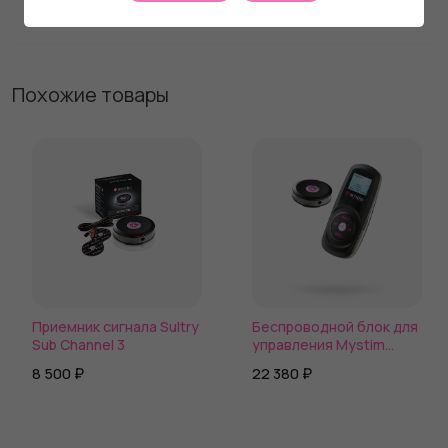
Похожие товары
Приемник сигнала Sultry
Беспроводной блок для
Sub Channel 3
управления Mystim
Cluster Buster
8 500 ₽
22 380 ₽