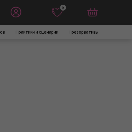
0
0
ров
Практики и сценарии
Презервативы