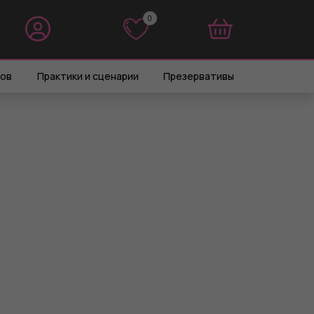
0
0
ров
Практики и сценарии
Презервативы