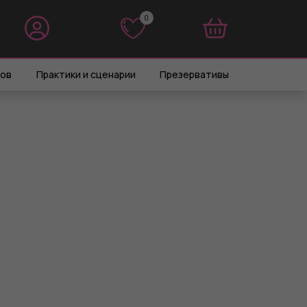
0
0
ров
Практики и сценарии
Презервативы