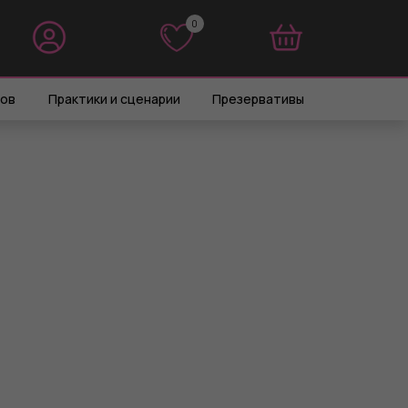
0
0
ров
Практики и сценарии
Презервативы