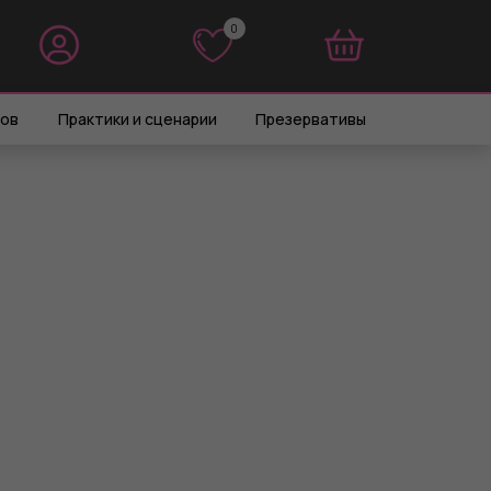
0
0
ров
Практики и сценарии
Презервативы