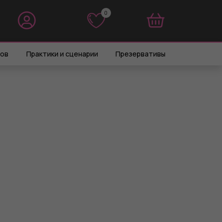
0
0
ров
Практики и сценарии
Презервативы