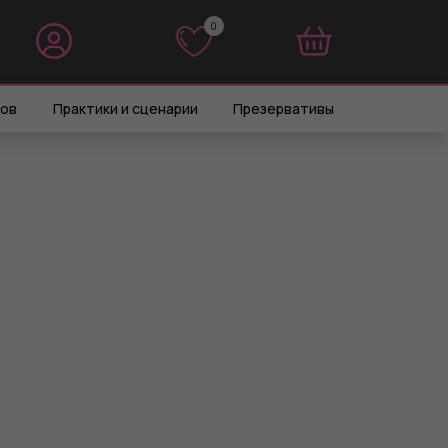
0
0
ров
Практики и сценарии
Презервативы