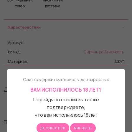
Оригинальный
Анонимная
товар
доставка
Характеристики
Артикул:
Сиринъ да Алконостъ
Бренд:
Джут
Материал:
Отзывы
Сайт содержит материалы для взрослых
Другие товары бренда
ВАМ ИСПОЛНИЛОСЬ 18 ЛЕТ?
Перейдя по ссылки вы так же
подтверждаете,
что вам исполнилось 18 лет
Похожие товары
ДА, МНЕ ЕСТЬ 18
МНЕ НЕТ 18