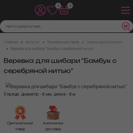
0
0
Главная
Каталог
Ярмарка мастеров
Сиринъ да Алконостъ
Веревка для шибари "Бамбук с серебряной нитью"
Веревка для шибари "Бамбук с
серебряной нитью"
3 пряди, диаметр - 6 мм, длина - 8 м
Оригинальный
Анонимная
товар
доставка