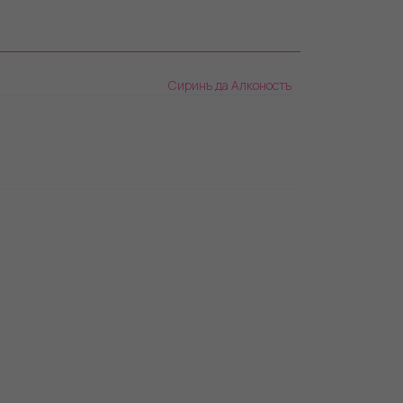
Сиринъ да Алконостъ