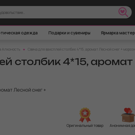
тическая одежда
Подарки и сувениры
Ярмарка масте
а Алконостъ
Свеча для ваксплей столбик 4*15, аромат Лесной снег + мороз
й столбик 4*15, аромат
Оригинальный товар
Анонимная до