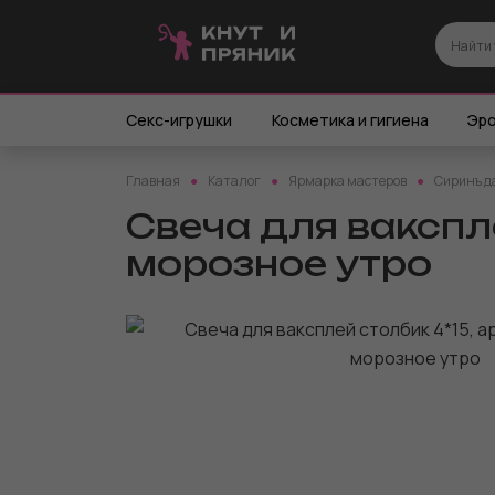
Секс-игрушки
Косметика и гигиена
Эро
Главная
Каталог
Ярмарка мастеров
Сиринъ д
Свеча для вакспле
морозное утро