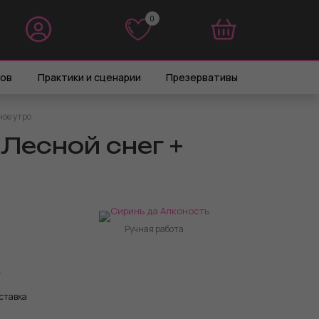
0
0
ров
Практики и сценарии
Презервативы
ное утро
 Лесной снег +
Ручная работа
ставка