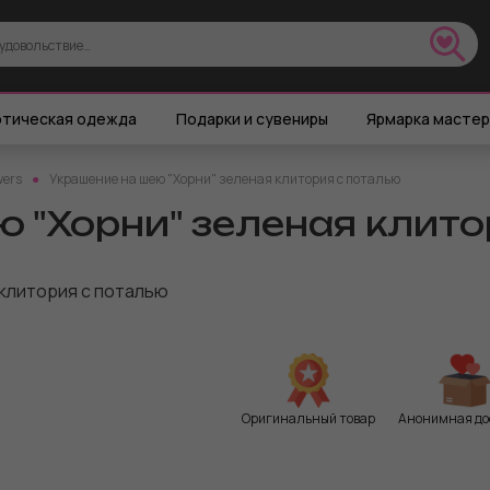
тическая одежда
Подарки и сувениры
Ярмарка масте
wers
Украшение на шею "Хорни" зеленая клитория с поталью
 "Хорни" зеленая клито
Оригинальный товар
Анонимная до