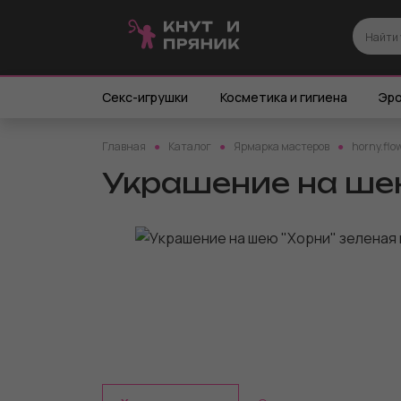
Секс-игрушки
Косметика и гигиена
Эро
Главная
Каталог
Ярмарка мастеров
horny.flo
Украшение на шею