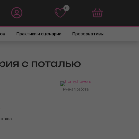
0
0
ров
Практики и сценарии
Презервативы
рия с поталью
Ручная работа
ставка