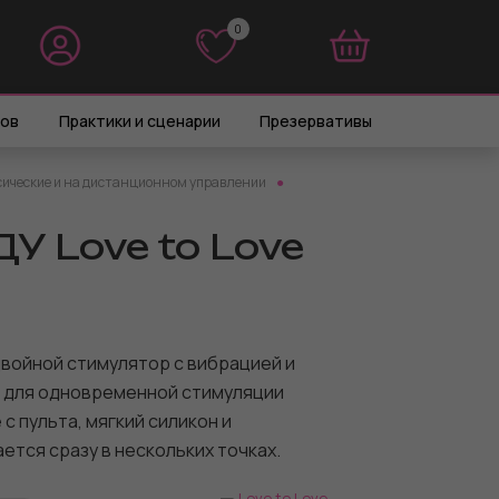
0
0
ров
Практики и сценарии
Презервативы
сические и на дистанционном управлении
У Love to Love
войной стимулятор с вибрацией и
 для одновременной стимуляции
 с пульта, мягкий силикон и
тся сразу в нескольких точках.