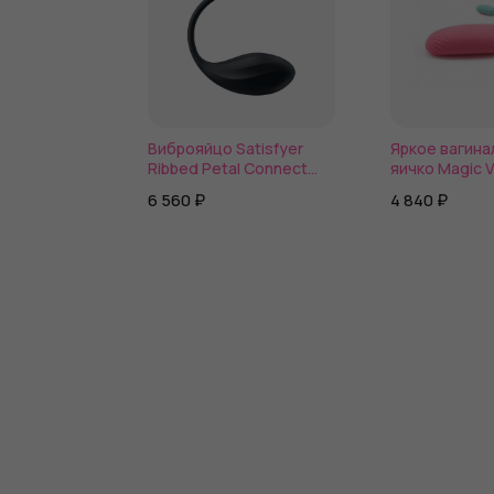
Виброяйцо Satisfyer
Яркое вагина
Ribbed Petal Connect
яичко Magic V
App с пультом ДУ
6 560 ₽
4 840 ₽