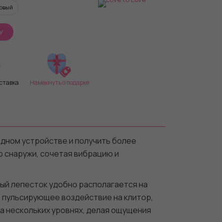
овый
У
ставка
Намекнуть о подарке
 одном устройстве и получить более
р снаружи, сочетая вибрацию и
вый лепесток удобно располагается на
т пульсирующее воздействие на клитор,
на нескольких уровнях, делая ощущения