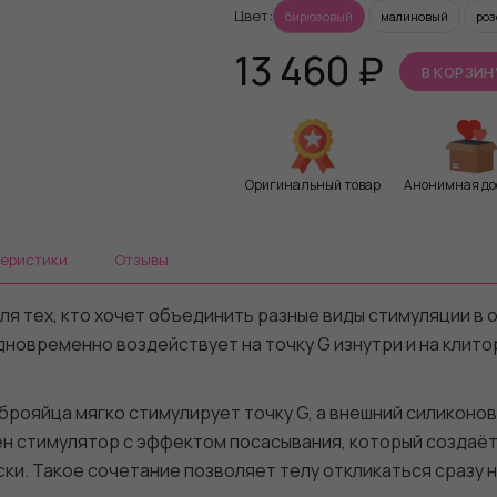
Цвет:
бирюзовый
малиновый
роз
13 460
₽
В КОРЗИН
Оригинальный товар
Анонимная до
теристики
Отзывы
ля тех, кто хочет объединить разные виды стимуляции в
дновременно воздействует на точку G изнутри и на клито
брояйца мягко стимулирует точку G, а внешний силиконо
ен стимулятор с эффектом посасывания, который создаё
ки. Такое сочетание позволяет телу откликаться сразу 