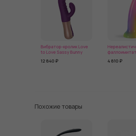
Вибратор-кролик Love
Нереалистич
to Love Sassy Bunny
фаллоимитат
Love Dildolls 
12 840 ₽
4 810 ₽
Похожие товары