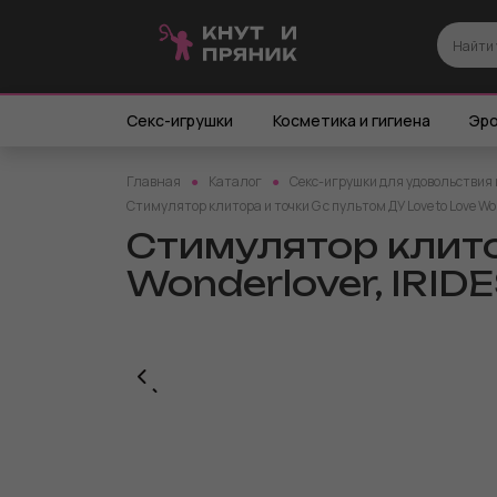
Секс-игрушки
Косметика и гигиена
Эро
Главная
Каталог
Секс-игрушки для удовольствия 
Стимулятор клитора и точки G с пультом ДУ Love to Love Wo
Стимулятор клитор
Wonderlover, IRI