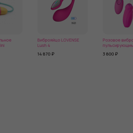
льное
Виброяйцо LOVENSE
Розовое вибр
ini
Lush 4
пульсирующи
шариками Circl
14 870 ₽
3 800 ₽