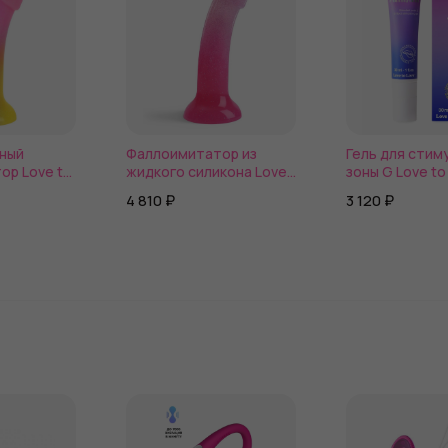
ный
Фаллоимитатор из
Гель для стим
ор Love to
жидкого силикона Love
зоны G Love to
Stargazer
to Love Dildolls Sunrise
Orgasm Rainfal
4 810 ₽
3 120 ₽