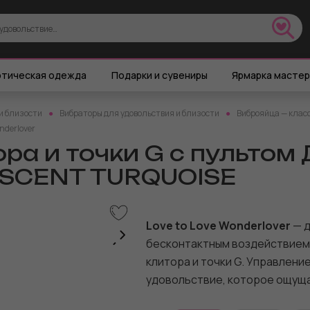
тическая одежда
Подарки и сувениры
Ярмарка масте
и близости
Вибраторы для удовольствия и близости
Виброяйца — клас
nderlover
а и точки G с пультом Д
DESCENT TURQUOISE
Love to Love Wonderlover
— д
бесконтактным воздействием
клитора и точки G. Управление
удовольствие, которое ощущае