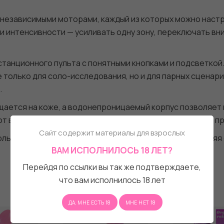
независимыми моторами, каждый из которых можно наст
 интенсивности — усиливать одну зону, переключать вн
танционного пульта с понятными кнопками и подсветкой.
только для соло-исследования, но и для парных сценари
.
ается на коже, а водонепроницаемый корпус позволяет 
ют возможность не спешить и полностью погрузиться в п
Сайт содержит материалы для взрослых
ольствие без компромиссов: когда внутренняя и внешняя
ВАМ ИСПОЛНИЛОСЬ 18 ЛЕТ?
Перейдя по ссылки вы так же подтверждаете,
что вам исполнилось 18 лет
ДА, МНЕ ЕСТЬ 18
МНЕ НЕТ 18