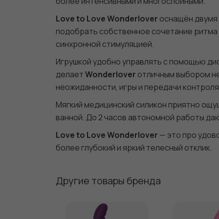
более интенсивными и многослойными.
Love to Love Wonderlover
оснащён двумя 
подобрать собственное сочетание ритма и
синхронной стимуляцией.
Игрушкой удобно управлять с помощью дис
делает
Wonderlover
отличным выбором не 
неожиданности, игры и передачи контроля
Мягкий медицинский силикон приятно ощущ
ванной. До 2 часов автономной работы да
Love to Love Wonderlover
— это про удов
более глубокий и яркий телесный отклик.
Другие товары бренда