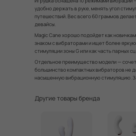
Игрушка оснащена 10 режимами вибрации —
удобно держать в руке, менять угол стиму
путешествий. Вес всего 60 граммов делае
девайсы.
Magic Cane хорошо подойдет как новичкам,
знаком с вибраторами и ищет более яркую
стимуляции зоны G или как часть парных с
Отдельное преимущество модели — сочета
большинство компактных вибраторов не д
насыщенную вибрационную стимуляцию. За
Другие товары бренда