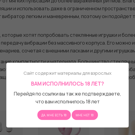
 от мягких пульсаций до более выраженных ритмов. Благ
ляции и использовать даже в ограниченном пространстве
т вибратор легким и маневренным, поэтому он подойдет т
 которые хотят попробовать стеклянные игрушки и более
 передачу вибрации без массивного корпуса. Его можно 
ценариев, сочетая с внешними ласками и другими игрушкам
ние компактности и материала. Большинство стеклянных
ают такой глубины ощущений. Magic Cane объединяет об
Сайт содержит материалы для взрослых
щита от брызг и простое очищение делают игрушку удоб
ВАМ ИСПОЛНИЛОСЬ 18 ЛЕТ?
Перейдя по ссылки вы так же подтверждаете,
что вам исполнилось 18 лет
ДА, МНЕ ЕСТЬ 18
МНЕ НЕТ 18