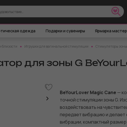
тическая одежда
Подарки и сувениры
Ярмарка масте
и близости
Игрушки для вагинальной стимуляции
Стимуляторы зоны 
тор для зоны G BeYourLo
BeYourLover Magic Cane
— ко
точной стимуляции зоны G. И
воздействовать на чувствител
передает вибрацию и делает 
вибрации, компактный размер 