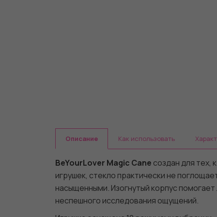
Описание
Как использовать
Харак
BeYourLover Magic Cane
создан для тех, 
игрушек, стекло практически не поглоща
насыщенными. Изогнутый корпус помогает л
неспешного исследования ощущений.