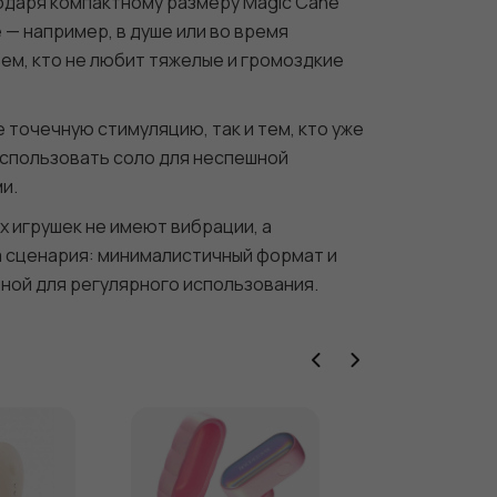
одаря компактному размеру Magic Cane
 — например, в душе или во время
ем, кто не любит тяжелые и громоздкие
 точечную стимуляцию, так и тем, кто уже
использовать соло для неспешной
и.
 игрушек не имеют вибрации, а
а сценария: минималистичный формат и
ной для регулярного использования.