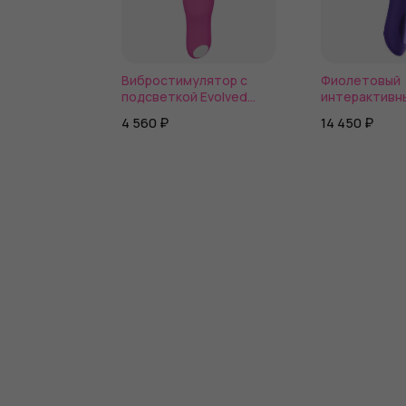
Вибростимулятор с
Фиолетовый
подсветкой Evolved
интерактивн
AFTERGLOW
вибратор Pear
4 560 ₽
14 450 ₽