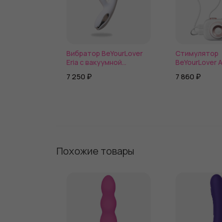
Вибратор BeYourLover
Стимулятор
Eria с вакуумной
BeYourLover A
стимуляцией и
вибрацией и 
7 250 ₽
7 860 ₽
функцией нагрева
виде камеры
Похожие товары