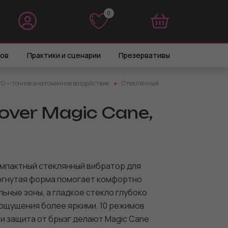
0
0
ров
Практики и сценарии
Презервативы
G — точное анатомичное воздействие
Стеклянный
ver Magic Cane,
мпактный стеклянный вибратор для
зогнутая форма помогает комфортно
ьные зоны, а гладкое стекло глубоко
ощущения более яркими. 10 режимов
и защита от брызг делают Magic Cane