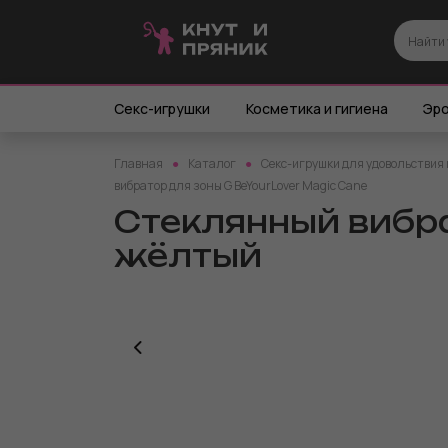
Секс-игрушки
Косметика и гигиена
Эро
Главная
Каталог
Секс-игрушки для удовольствия 
вибратор для зоны G BeYourLover Magic Cane
Стеклянный вибра
жёлтый