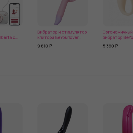
Вибратор и стимулятор
Эргономичный
lberta с
клитора BeYourlover
вибратор BeYo
вакуумом в
Ariel
Carla с управ
9 810 ₽
5 360 ₽
через прилож