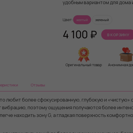
удобным вариантом для дома 
Цвет:
желтый
зеленый
4 100
₽
В КОРЗИНУ
Оригинальный товар
Анонимная до
теристики
Отзывы
кто любит более сфокусированную, глубокую и «чистую» 
ет вибрацию, поэтому ощущения получаются более интен
егче находить зону G, а гладкая поверхность комфортно 