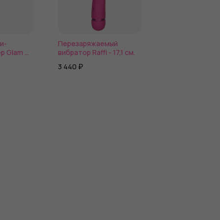
и-
Перезаряжаемый
Розовый вибра
р Glam G
вибратор Raffi - 17,1 см.
Shape of water 
18,5 см.
3 440 ₽
2 310 ₽