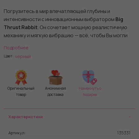
Погрузитесь в мир впечатляющей глубины и
интенсивности с инновационным вибратором
Big
Thrust Rabbit
. Он сочетает мощную реалистичную
механику и мягкую вибрацию — всё, чтобы Вы могли
исследовать новые грани удовольствия.
Подробнее
Что делает этот кролик-вибратор
черный
Цвет:
уникальным:
Реалистичные толчки:
7 уровней возвратно-
поступательных движений для имитации
натурального ритма и проникновения.
Оригинальный
Анонимная
Намекнуть о
товар
доставка
подарке
Мощная вибрация:
10 режимов — от трёх
скоростей до семи ритмических паттернов для
точечной стимуляции.
Характеристики
Безопасные материалы:
сочетание ABS-пластика
и мягкого медицинского силикона, удобные в уходе и
135331
Артикул:
приятные на ощупь.