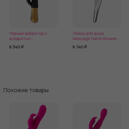
Черный вибратор с
Лейка для душа
возвратно-
Massage Hand Shower с
поступательными
2 сменными насадками
6 340 ₽
6 740 ₽
движениями Big Thrust
Rabbit - 23 см.
Похожие товары