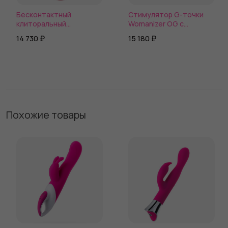
Бесконтактный
Стимулятор G-точки
клиторальный
Womanizer OG c
стимулятор Womanizer
технологией Pleasure
14 730 ₽
15 180 ₽
Blend
Air и вибрацией - 17,7 см.
Похожие товары