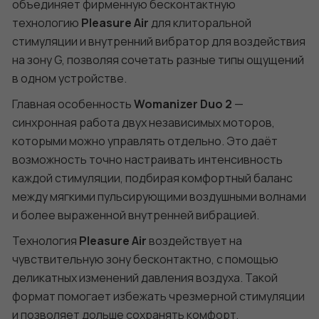
объединяет фирменную бесконтактную
технологию
Pleasure Air
для клиторальной
стимуляции и внутренний вибратор для воздействия
на зону G, позволяя сочетать разные типы ощущений
в одном устройстве.
Главная особенность
Womanizer Duo 2
—
синхронная работа двух независимых моторов,
которыми можно управлять отдельно. Это даёт
возможность точно настраивать интенсивность
каждой стимуляции, подбирая комфортный баланс
между мягкими пульсирующими воздушными волнами
и более выраженной внутренней вибрацией.
Технология
Pleasure Air
воздействует на
чувствительную зону бесконтактно, с помощью
деликатных изменений давления воздуха. Такой
формат помогает избежать чрезмерной стимуляции
и позволяет дольше сохранять комфорт,