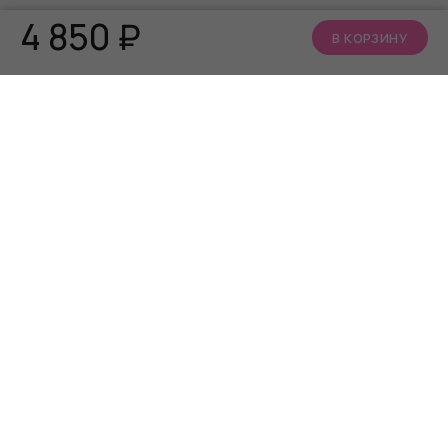
4 850
₽
В КОРЗИНУ
КАТАЛОГ
О НАС
АКЦИИ
Кто мы
БРЕНДЫ
Читать блог
Алфавит близости
Телеграм канал
Сообщество ВКонтакте
ИНФОРМАЦИЯ
СЕРВИС
Часто задаваемые
Программа лояльности
вопросы
Способы оплаты
Контакты