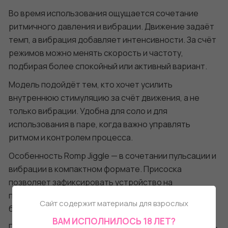
Во время использования ощущается сочетание
ритмичного давления и вибрации. Движение задаёт
темп, а вибрация добавляет интенсивности. За счёт
режимов можно менять скорость и частоту,
подбирая более спокойный или активный вариант.
Модель подойдёт тем, кто хочет усилить
внутреннюю стимуляцию за счёт движения, а не
только вибрации. Удобна для соло и для
использования в паре, когда важно управлять
ритмом и контролем процесса.
Особенность Romp Jiggle — в сочетании пульсации и
вибрации в компактном формате. Присоска
позволяет зафиксировать устройство на
поверхности и использовать его без рук, что даёт
Сайт содержит материалы для взрослых
больше свободы в выборе сценария.
ВАМ ИСПОЛНИЛОСЬ 18 ЛЕТ?
Подходит для разных ситуаций: можно использовать