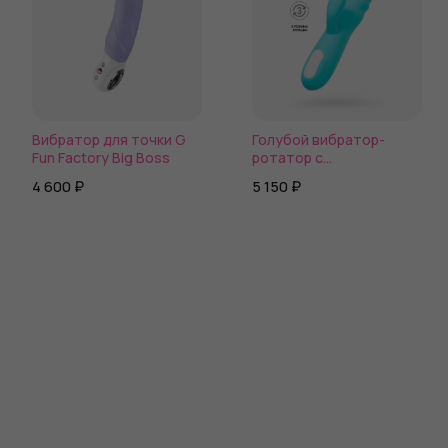
Вибратор для точки G
Голубой вибратор-
Fun Factory Big Boss
ротатор с
клиторальной
4 600 ₽
5 150 ₽
стимуляцией Merry-Swi
- 20,7 см.