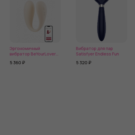
Эргономичный
Вибратор для пар
вибратор BeYourLover
Satisfyer Endless Fun
Carla с управлением
5 360 ₽
5 320 ₽
через приложение