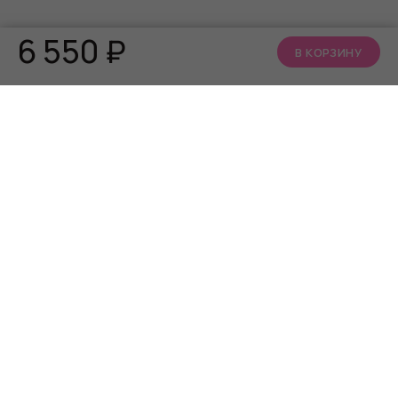
6 550
₽
В КОРЗИНУ
КАТАЛОГ
О НАС
АКЦИИ
Кто мы
БРЕНДЫ
Читать блог
Алфавит близости
Телеграм канал
Сообщество ВКонтакте
ИНФОРМАЦИЯ
СЕРВИС
Часто задаваемые
Программа лояльности
вопросы
Способы оплаты