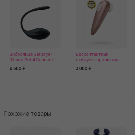
входящего в комплект. Адаптер для розетки необходимо
покупать отдельно.
Виброяйцо Satisfyer
Бесконтактный
Ribbed Petal Connect
стимулятор клитора
App с пультом ДУ
Satisfyer Number One
6 560 ₽
3 000 ₽
Похожие товары