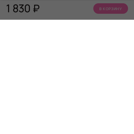
1 830
₽
В КОРЗИНУ
КАТАЛОГ
О НАС
АКЦИИ
Кто мы
БРЕНДЫ
Читать блог
Алфавит близости
Телеграм канал
Сообщество ВКонтакте
ИНФОРМАЦИЯ
СЕРВИС
Часто задаваемые
Программа лояльности
вопросы
Способы оплаты
Контакты
Условия доставки