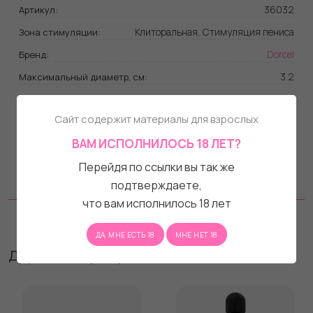
36032
Артикул:
Клиторальная, Стимуляция пениса
Зона стимуляции:
Dorcel
Бренд:
3.2
Максимальный диаметр, см:
есть
Вибрация:
Сайт содержит материалы для взрослых
Батарейки
Тип питания:
ВАМ ИСПОЛНИЛОСЬ 18 ЛЕТ?
Да
Батарейки в комплекте:
Перейдя по ссылки вы так же
На водной основе
Совместимость с лубрикантами:
подтверждаете,
Силикон
Материал:
что вам исполнилось 18 лет
Отзывы
ДА, МНЕ ЕСТЬ 18
МНЕ НЕТ 18
Другие товары бренда