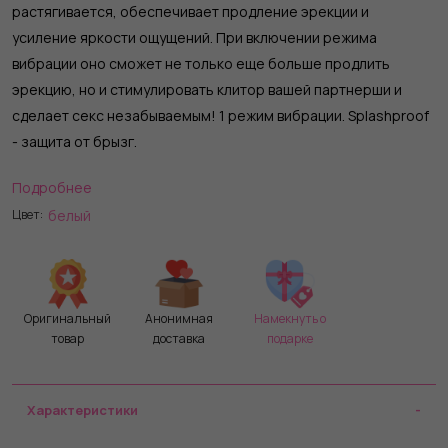
растягивается, обеспечивает продление эрекции и
усиление яркости ощущений. При включении режима
вибрации оно сможет не только еще больше продлить
эрекцию, но и стимулировать клитор вашей партнерши и
сделает секс незабываемым! 1 режим вибрации. Splashproof
- защита от брызг.
Подробнее
Надевать эрекционное кольцо необходимо на основание
белый
Цвет:
ствола, аккуратно, когда почувствуете наступление эрекции.
Не рекомендуется носить более 30 минут. Товар имеет одну
кнопку. Ее нужно кратковременно нажать , чтобы включить
устройство. Для выключения девайса кнопку нужно удержать
Оригинальный
Анонимная
Намекнуть о
в течение нескольких секунд.
товар
доставка
подарке
Характеристики