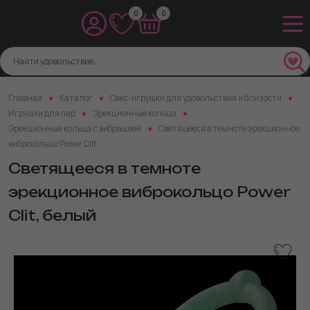
0
0
Главная
Каталог
Секс-игрушки для удовольствия и близости
Игрушки для пар
Эрекционные кольца
Эрекционные кольца с вибрацией
Светящееся в темноте эрекционное
виброкольцо Power Clit
Светящееся в темноте
эрекционное виброкольцо Power
Clit, белый