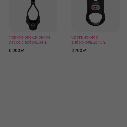
Черное эрекционное
Эрекционное
лассо с вибрацией
виброкольцо Fun
Nexus Forge
Factory NOS с двойной
6 260 ₽
2 700 ₽
вибрацией